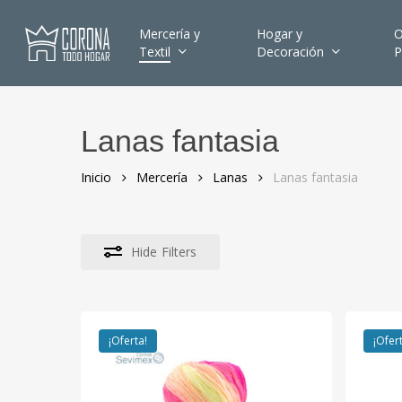
Skip
to
Mercería y
Hogar y
O
Textil
Decoración
P
main
content
Lanas fantasia
Hit enter to search or ESC to close
Inicio
Mercería
Lanas
Lanas fantasia
Hide
Filters
¡Oferta!
¡Ofer