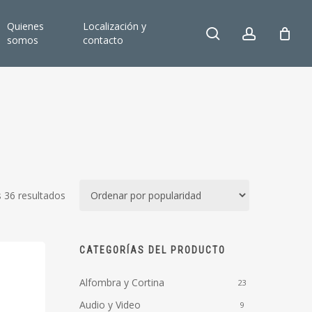
Quienes
Localización y
search
account
somos
contacto
Ordenado
 36 resultados
por
popularidad
CATEGORÍAS DEL PRODUCTO
Alfombra y Cortina
23
Audio y Video
9