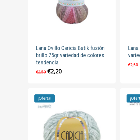
en
la
página
de
producto
Lana Ovillo Caricia Batik fusión
Lana 
brillo 75gr variedad de colores
varie
tendencia
€
2,50
El
El
€
2,20
Este
€
2,50
precio
precio
producto
original
actual
tiene
era:
es:
múltiples
€2,50.
€2,20.
¡Oferta!
¡Ofer
variantes.
Las
opciones
se
pueden