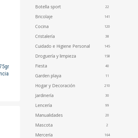
Botella sport
22
Bricolaje
141
Cocina
120
Cristalería
38
Cuidado e Higiene Personal
145
Droguería y limpieza
158
Fiesta
 75gr
40
ncia
Garden playa
11
Hogar y Decoración
210
to
Jardinería
30
Lencería
es
99
s.
Manualidades
20
Mascota
2
es
Mercería
164