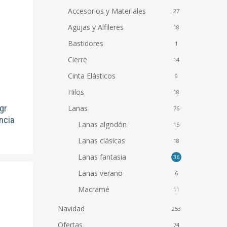
Accesorios y Materiales
27
Agujas y Alfileres
18
Bastidores
1
Cierre
14
Cinta Elásticos
9
to
Hilos
18
gr
Lanas
76
ncia
Lanas algodón
15
Lanas clásicas
18
to
Lanas fantasia
36
es
Lanas verano
6
s.
Macramé
11
Navidad
253
es
Ofertas
74