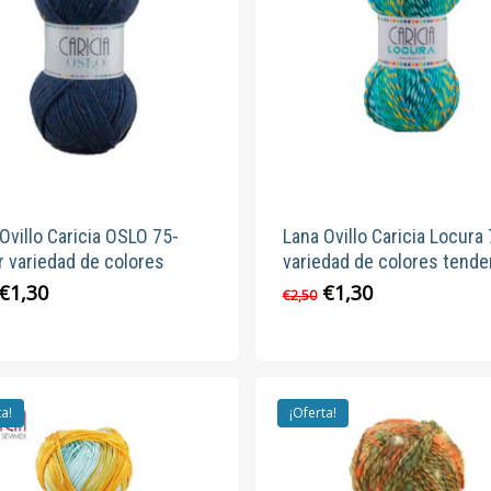
Ovillo Caricia OSLO 75-
Lana Ovillo Caricia Locura
 variedad de colores
variedad de colores tende
El
El
El
El
€
1,30
€
1,30
Este
Este
€
2,50
precio
precio
precio
precio
producto
produc
original
actual
original
actual
tiene
tiene
era:
es:
era:
es:
múltiples
múltipl
€2,50.
€1,30.
€2,50.
€1,30.
variantes.
variante
ta!
¡Oferta!
Las
Las
opciones
opcion
se
se