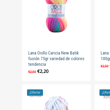
Lana Ovillo Caricia New Batik
Lana 
fusión 75gr variedad de colores
100gr
tendencia
€
2,50
El
El
€
2,20
Este
€
2,50
precio
precio
producto
original
actual
tiene
era:
es:
múltiples
€2,50.
€2,20.
¡Oferta!
¡Ofer
variantes.
Las
opciones