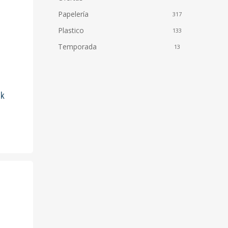
Papelería
317
Plastico
133
Temporada
13
to
ik
to
es
s.
es