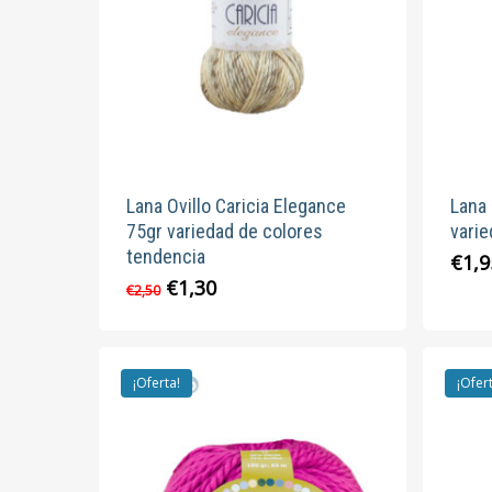
pueden
elegir
en
la
página
de
producto
Lana Ovillo Caricia Elegance
Lana 
75gr variedad de colores
varie
tendencia
€
1,9
El
El
€
1,30
Este
€
2,50
precio
precio
producto
original
actual
tiene
era:
es:
múltiples
€2,50.
€1,30.
¡Oferta!
¡Ofer
variantes.
Las
opciones
se