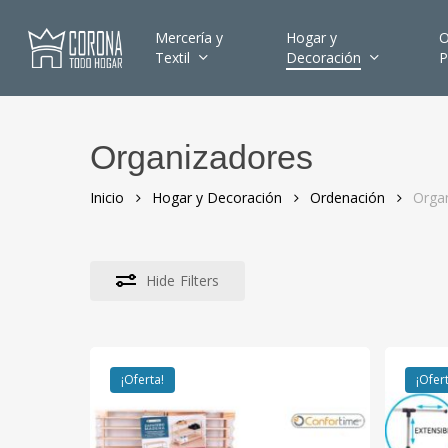
Skip
to
Mercería y
Hogar y
O
Textil
Decoración
P
main
content
Organizadores
Hit enter to search or ESC to close
Inicio
Hogar y Decoración
Ordenación
Orga
Hide
Filters
¡Oferta!
¡Ofer