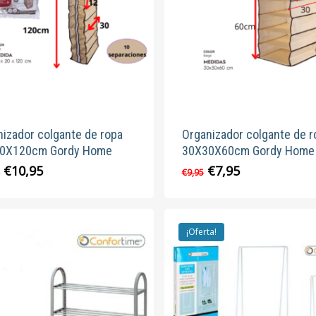
nizador colgante de ropa
Organizador colgante de r
0X120cm Gordy Home
30X30X60cm Gordy Home
El
El
El
El
€
10,95
€
7,95
5
€
9,95
precio
precio
precio
precio
original
actual
original
actual
era:
es:
era:
es:
€12,95.
€10,95.
€9,95.
€7,95.
¡Oferta!