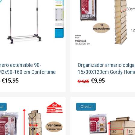
hero extensible 90-
Organizador armario colga
42x90-160 cm Confortime
15x30X120cm Gordy Hom
El
El
El
El
€
15,95
€
9,95
5
€
10,95
precio
precio
precio
precio
original
actual
original
actual
era:
es:
era:
es:
€21,95.
€15,95.
€10,95.
€9,95.
ta!
¡Oferta!