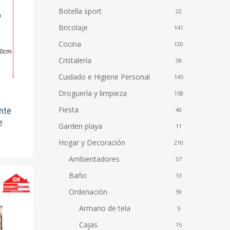
Botella sport
22
Bricolaje
141
Cocina
120
Cristalería
38
Cuidado e Higiene Personal
145
Droguería y limpieza
158
Fiesta
nte
40
e
Garden playa
11
Hogar y Decoración
210
Ambientadores
57
Baño
13
Ordenación
59
Armario de tela
5
Cajas
15