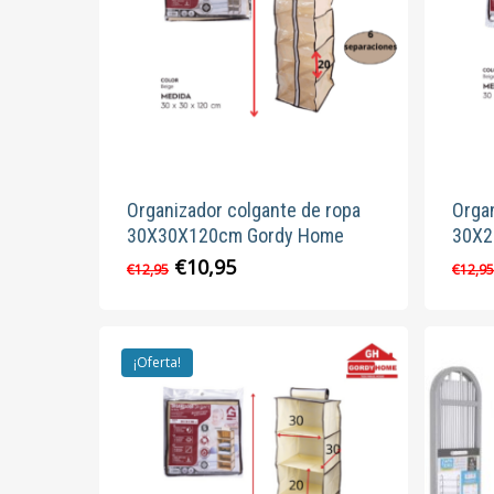
Organizador colgante de ropa
Orga
30X30X120cm Gordy Home
30X2
El
El
€
10,95
€
12,95
€
12,9
precio
precio
original
actual
era:
es:
€12,95.
€10,95.
¡Oferta!