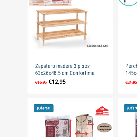
Zapatero madera 3 pisos
Perc
63x26x48.5 cm Confortime
145x
El
El
€
12,95
€
16,95
€
21,9
precio
precio
original
actual
era:
es:
€16,95.
€12,95.
¡Oferta!
¡Ofer