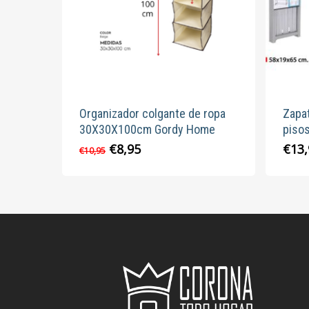
Organizador colgante de ropa
Zapat
30X30X100cm Gordy Home
piso
El
El
€
8,95
€
13
€
10,95
precio
precio
original
actual
era:
es:
€10,95.
€8,95.