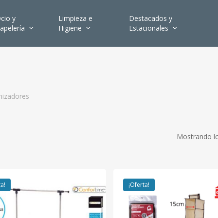
cio y
Limpieza e
Destacados y
apelería
Higiene
Estacionales
nizadores
Mostrando lo
ta!
¡Oferta!