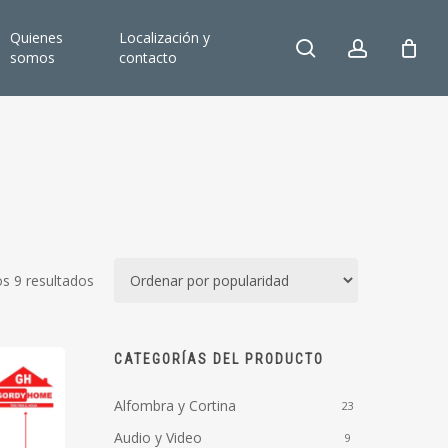
Quienes
Localización y
search
account
somos
contacto
Ordenado
s 9 resultados
por
popularidad
CATEGORÍAS DEL PRODUCTO
Alfombra y Cortina
23
Audio y Video
9