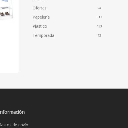
Ofertas
74
Papelería
317
Plastico
133
Temporada
13
Información
Gastos de envío