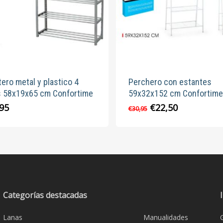
ero metal y plastico 4
Perchero con estantes
s 58x19x65 cm Confortime
59x32x152 cm Confortime
El
El
,95
€
22,50
€
30,95
precio
precio
original
actual
era:
es:
€30,95.
€22,50.
Categorías destacadas
Lanas
Manualidades