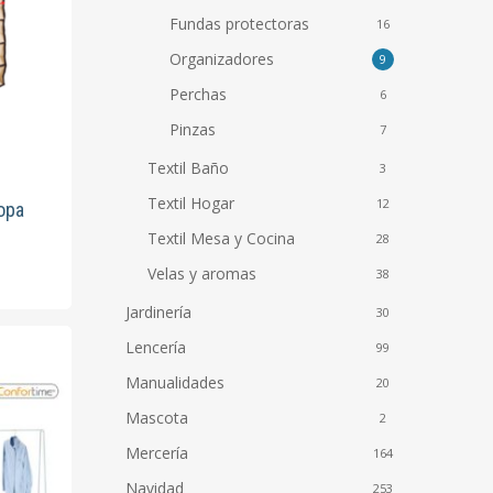
Fundas protectoras
16
Organizadores
9
Perchas
6
Pinzas
7
Textil Baño
3
Textil Hogar
12
opa
Textil Mesa y Cocina
28
Velas y aromas
38
Jardinería
30
Lencería
99
Manualidades
20
Mascota
2
Mercería
164
Navidad
253