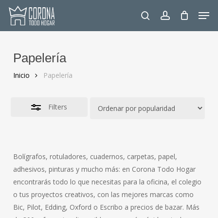
Skip
Men
to
Close
search
account
main
Filters
content
Papelería
Inicio
Papelería
Filters
Bolígrafos, rotuladores, cuadernos, carpetas, papel,
adhesivos, pinturas y mucho más: en Corona Todo Hogar
encontrarás todo lo que necesitas para la oficina, el colegio
o tus proyectos creativos, con las mejores marcas como
Bic, Pilot, Edding, Oxford o Escribo a precios de bazar. Más