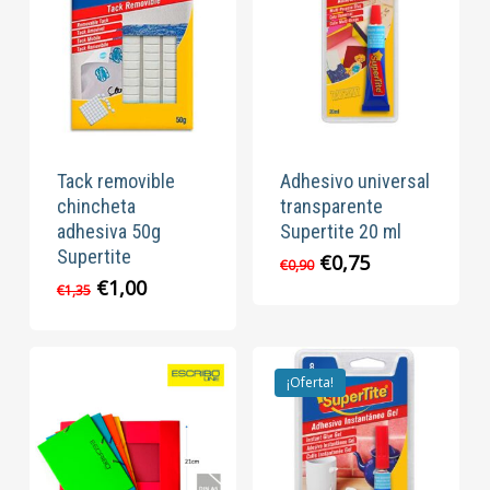
Tack removible
Adhesivo universal
chincheta
transparente
adhesiva 50g
Supertite 20 ml
Supertite
El
El
€
0,75
€
0,90
precio
precio
El
El
€
1,00
€
1,35
original
actual
precio
precio
era:
es:
original
actual
€0,90.
€0,75.
era:
es:
€1,35.
€1,00.
¡Oferta!