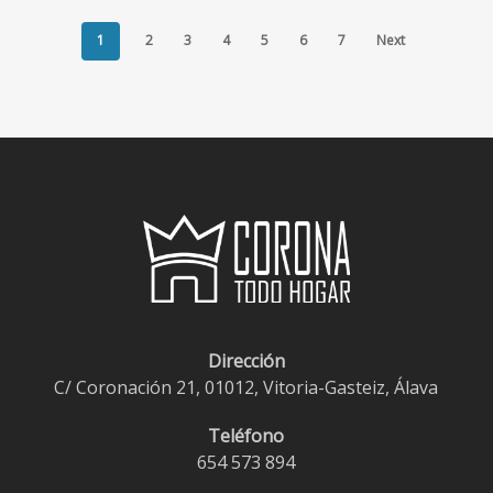
€2,95.
€1,95.
€1,10.
€0,90.
1
2
3
4
5
6
7
Next
Dirección
C/ Coronación 21, 01012, Vitoria-Gasteiz, Álava
Teléfono
654 573 894