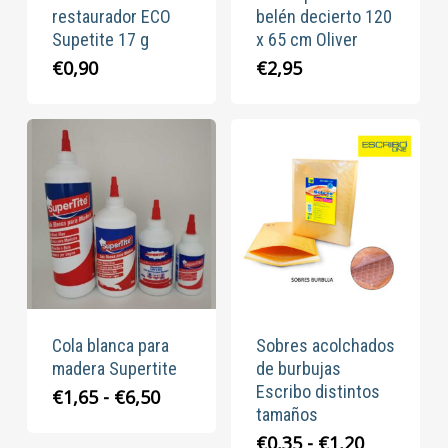
restaurador ECO
belén decierto 120
Supetite 17 g
x 65 cm Oliver
€
0,90
€
2,95
Cola blanca para
Sobres acolchados
madera Supertite
de burbujas
Escribo distintos
Rango
€
1,65
-
€
6,50
tamaños
de
precios:
Rango
€
0,35
-
€
1,20