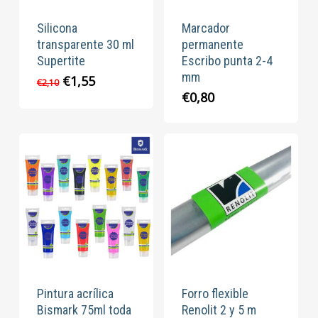
Silicona
Marcador
transparente 30 ml
permanente
Supertite
Escribo punta 2-4
mm
El
El
€
1,55
€
2,10
precio
precio
€
0,80
original
actual
era:
es:
€2,10.
€1,55.
Pintura acrílica
Forro flexible
Bismark 75ml toda
Renolit 2 y 5 m