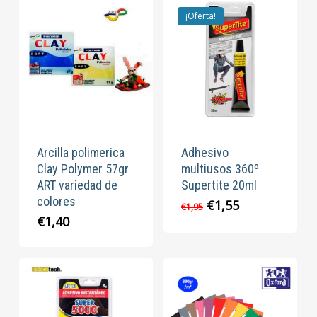
¡Oferta!
Arcilla polimerica
Adhesivo
Clay Polymer 57gr
multiusos 360º
ART variedad de
Supertite 20ml
colores
El
El
€
1,55
€
1,95
precio
precio
€
1,40
original
actual
era:
es:
€1,95.
€1,55.