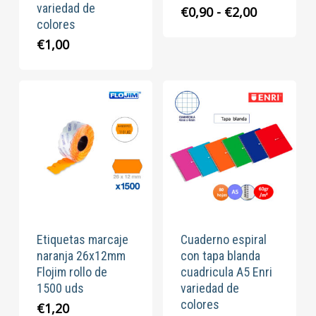
variedad de
Rango
€
0,90
-
€
2,00
colores
de
precios:
€
1,00
desde
€0,90
hasta
€2,00
Etiquetas marcaje
Cuaderno espiral
naranja 26x12mm
con tapa blanda
Flojim rollo de
cuadricula A5 Enri
1500 uds
variedad de
colores
€
1,20