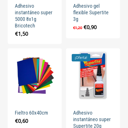
Adhesivo
Adhesivo gel
instantáneo super
flexible Supertite
5000 8x1g
3g
Bricotech
El
El
€
0,90
€
1,20
precio
precio
€
1,50
original
actual
era:
es:
€1,20.
€0,90.
¡Oferta!
Fieltro 60x40cm
Adhesivo
instantáneo super
€
0,60
Supertite 20g