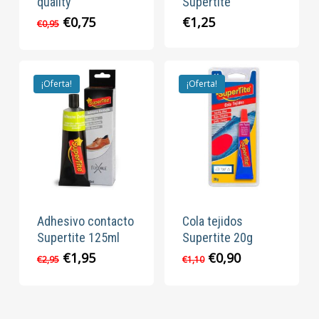
quality
Supertite
El
El
€
0,75
€
1,25
€
0,95
precio
precio
original
actual
era:
es:
€0,95.
€0,75.
¡Oferta!
¡Oferta!
Adhesivo contacto
Cola tejidos
Supertite 125ml
Supertite 20g
El
El
El
El
€
1,95
€
0,90
€
2,95
€
1,10
precio
precio
precio
precio
original
actual
original
actual
era:
es:
era:
es: