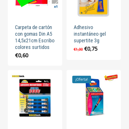
Carpeta de cartón
Adhesivo
con gomas Din A5
instantáneo gel
14,5x21cm Escribo
supertite 3g
colores surtidos
El
El
€
0,75
€
1,00
precio
precio
€
0,60
original
actual
era:
es:
€1,00.
€0,75.
¡Oferta!