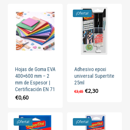
¡Oferta!
Hojas de Goma EVA
Adhesivo epoxi
400×600 mm – 2
universal Supertite
mm de Espesor |
25ml
Certificación EN 71
El
El
€
2,30
€
3,65
precio
precio
€
0,60
original
actual
era:
es:
€3,65.
€2,30.
¡Oferta!
¡Oferta!