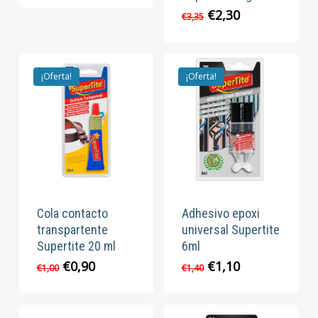
El
El
€
2,30
€
3,35
precio
precio
original
actual
era:
es:
€3,35.
€2,30.
¡Oferta!
¡Oferta!
Cola contacto
Adhesivo epoxi
transpartente
universal Supertite
Supertite 20 ml
6ml
El
El
El
El
€
0,90
€
1,10
€
1,00
€
1,40
precio
precio
precio
precio
original
actual
original
actual
era:
es:
era:
es: