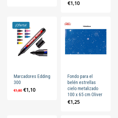
€
1,10
¡Oferta!
Marcadores Edding
Fondo para el
300
belén estrellas
cielo metalizado
El
El
€
1,10
€
1,80
100 x 65 cm Oliver
precio
precio
original
actual
€
1,25
era:
es:
€1,80.
€1,10.