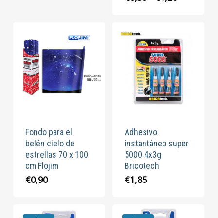
desde
de
€1,65
precios:
hasta
desde
€6,50
€0,35
hasta
€1,20
Fondo para el
Adhesivo
belén cielo de
instantáneo super
estrellas 70 x 100
5000 4x3g
cm Flojim
Bricotech
€
0,90
€
1,85