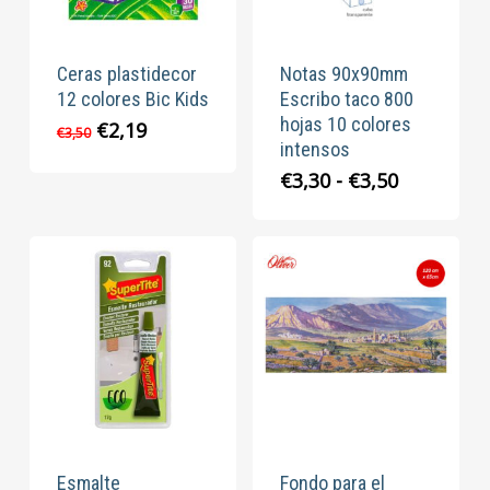
Ceras plastidecor
Notas 90x90mm
12 colores Bic Kids
Escribo taco 800
hojas 10 colores
El
El
€
2,19
€
3,50
intensos
precio
precio
original
actual
Rango
€
3,30
-
€
3,50
era:
es:
de
€3,50.
€2,19.
precios:
desde
€3,30
hasta
€3,50
Esmalte
Fondo para el