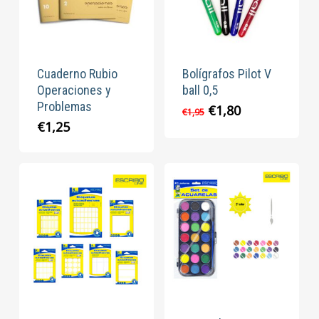
Cuaderno Rubio
Bolígrafos Pilot V
Operaciones y
ball 0,5
Problemas
El
El
€
1,80
€
1,95
precio
precio
€
1,25
original
actual
era:
es:
€1,95.
€1,80.