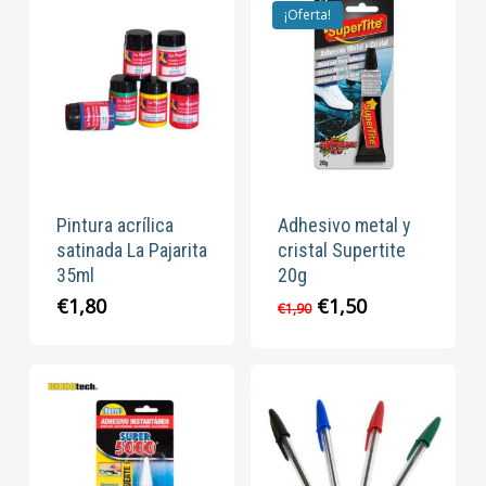
€1,00.
€0,90.
€1,40.
€1,10.
¡Oferta!
Pintura acrílica
Adhesivo metal y
satinada La Pajarita
cristal Supertite
35ml
20g
El
El
€
1,80
€
1,50
€
1,90
precio
precio
original
actual
era:
es:
€1,90.
€1,50.