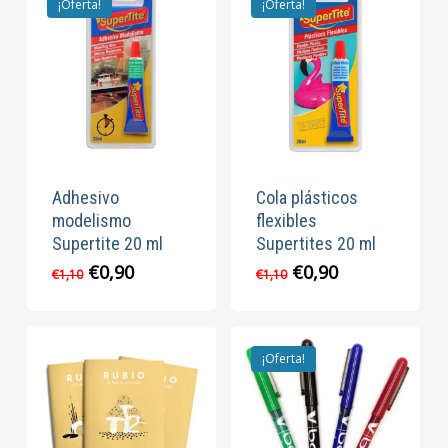
¡Oferta!
¡Oferta!
Adhesivo
Cola plásticos
modelismo
flexibles
Supertite 20 ml
Supertites 20 ml
El
El
El
El
€
0,90
€
0,90
€
1,10
€
1,10
precio
precio
precio
precio
original
actual
original
actual
era:
es:
era:
es:
€1,10.
€0,90.
€1,10.
€0,90.
¡Oferta!