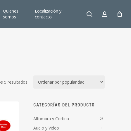
Quienes
Localización y
search
account
somos
contacto
Ordenado
s 5 resultados
por
popularidad
CATEGORÍAS DEL PRODUCTO
Alfombra y Cortina
23
Audio y Video
9