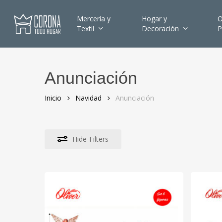
Skip
to
Mercería y
Hogar y
O
Textil
Decoración
P
main
content
Anunciación
Hit enter to search or ESC to close
Inicio
Navidad
Anunciación
Hide
Filters