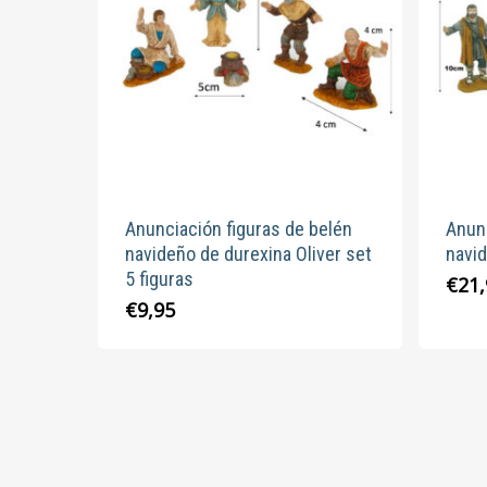
Anunciación figuras de belén
Anunc
navideño de durexina Oliver set
navi
5 figuras
€
21
€
9,95