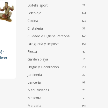
Botella sport
22
Bricolaje
141
Cocina
120
Cristalería
38
Cuidado e Higiene Personal
145
Droguería y limpieza
158
Fiesta
lén
40
liver
Garden playa
11
Hogar y Decoración
210
Jardinería
30
Lencería
99
Manualidades
20
Mascota
2
Mercería
164