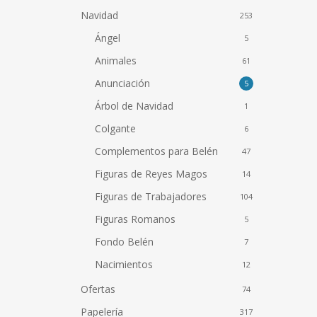
Navidad
253
Ángel
5
Animales
61
Anunciación
5
Árbol de Navidad
1
Colgante
6
Complementos para Belén
47
Figuras de Reyes Magos
14
Figuras de Trabajadores
104
Figuras Romanos
5
Fondo Belén
7
Nacimientos
12
Ofertas
74
Papelería
317