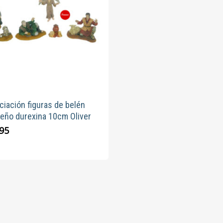
iación figuras de belén
deño durexina 10cm Oliver
,95