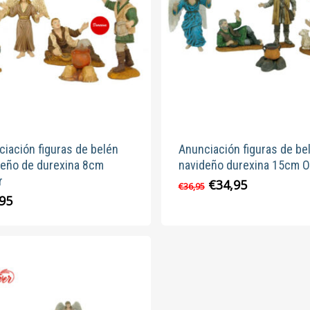
iación figuras de belén
Anunciación figuras de be
deño de durexina 8cm
navideño durexina 15cm O
r
El
El
€
34,95
€
36,95
precio
precio
,95
original
actual
era:
es:
€36,95.
€34,95.