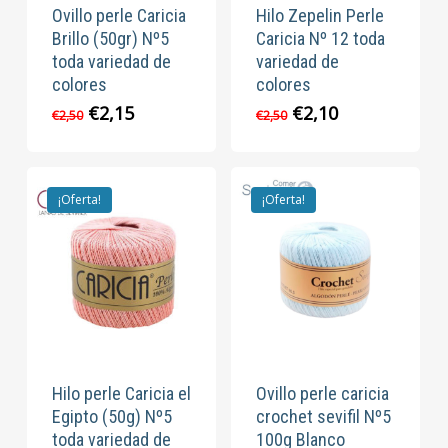
Ovillo perle Caricia
Hilo Zepelin Perle
Brillo (50gr) Nº5
Caricia Nº 12 toda
toda variedad de
variedad de
colores
colores
El
El
El
El
€
2,15
€
2,10
€
2,50
€
2,50
precio
precio
precio
precio
original
actual
original
actual
era:
es:
era:
es:
€2,50.
€2,15.
€2,50.
€2,10.
¡Oferta!
¡Oferta!
Hilo perle Caricia el
Ovillo perle caricia
Egipto (50g) Nº5
crochet sevifil Nº5
toda variedad de
100g Blanco