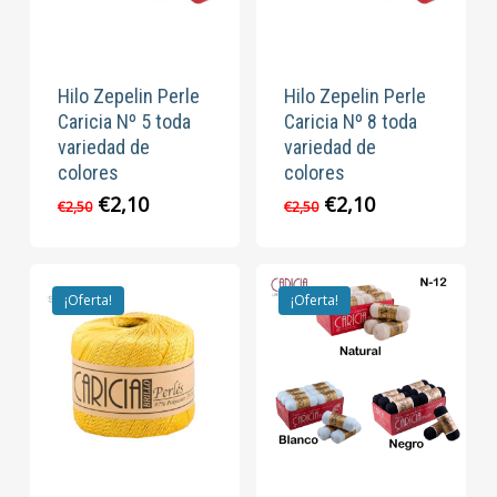
Hilo Zepelin Perle
Hilo Zepelin Perle
Caricia Nº 5 toda
Caricia Nº 8 toda
variedad de
variedad de
colores
colores
El
El
El
El
€
2,10
€
2,10
€
2,50
€
2,50
precio
precio
precio
precio
original
actual
original
actual
era:
es:
era:
es:
€2,50.
€2,10.
€2,50.
€2,10.
¡Oferta!
¡Oferta!