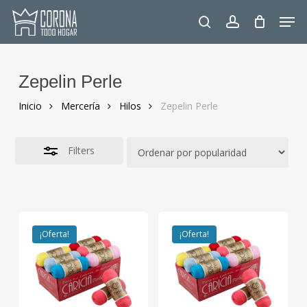
Skip
Men
to
Close
search
account
main
Filters
content
Zepelin Perle
Inicio
Mercería
Hilos
Zepelin Perle
Filters
¡Oferta!
¡Oferta!