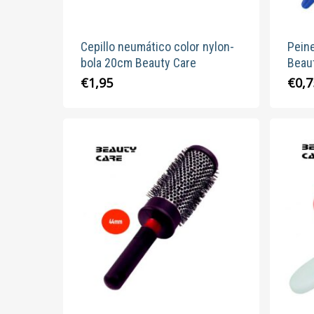
Cepillo neumático color nylon-
Pein
bola 20cm Beauty Care
Beau
Este
€
1,95
€
0,7
producto
tiene
múltiples
variantes.
Las
opciones
se
pueden
elegir
en
la
página