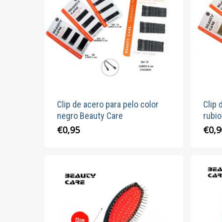
pueden
elegir
en
la
página
de
producto
Clip de acero para pelo color
Clip 
negro Beauty Care
rubio
Este
€
0,95
€
0,9
producto
tiene
múltiples
variantes.
Las
opciones
se