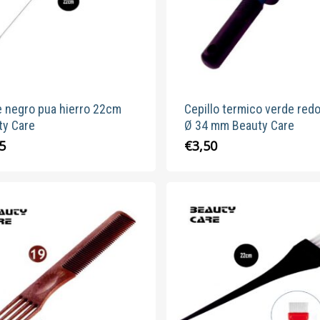
elegir
elegir
en
en
la
la
página
página
de
de
producto
produc
e negro pua hierro 22cm
Cepillo termico verde red
ty Care
Ø 34 mm Beauty Care
5
€
3,50