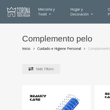
Skip
to
Mercería y
Hogar y
O
Textil
Decoración
P
main
content
Complemento pelo
Hit enter to search or ESC to close
Inicio
Cuidado e Higiene Personal
Complemento
Hide
Filters