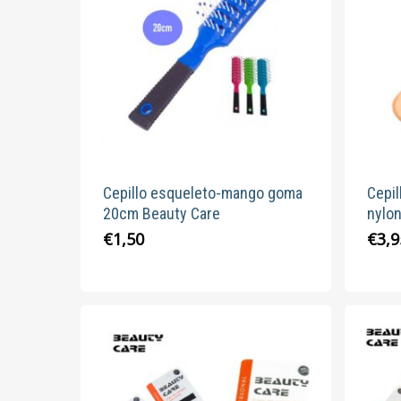
Cepillo esqueleto-mango goma
Cepil
20cm Beauty Care
nylo
Este
€
1,50
€
3,9
producto
tiene
múltiples
variantes.
Las
opciones
se