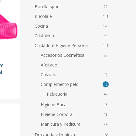
Botella sport
22
Bricolaje
141
Cocina
120
Cristalería
38
Cuidado e Higiene Personal
145
Accesorios Cosmética
28
Afeitado
re
1
4
Calzado
19
Complemento pelo
43
Peluquería
42
to
Higiene Bucal
13
es
Higiene Corporal
18
s.
Manicura y Pedicura
24
es
Droguería y limpieza
158