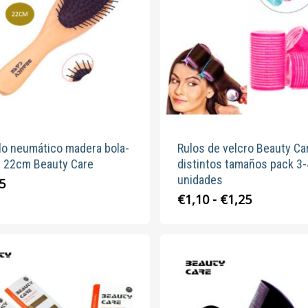
lo neumático madera bola-
Rulos de velcro Beauty Ca
n 22cm Beauty Care
distintos tamaños pack 3-
unidades
5
Rango
Este
€
1,10
-
€
1,25
de
produc
precios:
tiene
desde
múltipl
€1,10
variante
hasta
Las
€1,25
opcion