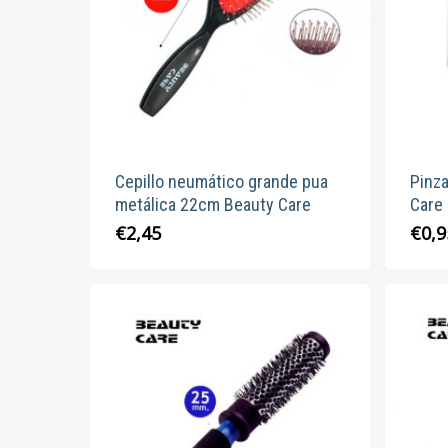
pueden
elegir
en
la
página
de
producto
Cepillo neumático grande pua
Pinz
metálica 22cm Beauty Care
Care
€
2,45
€
0,9