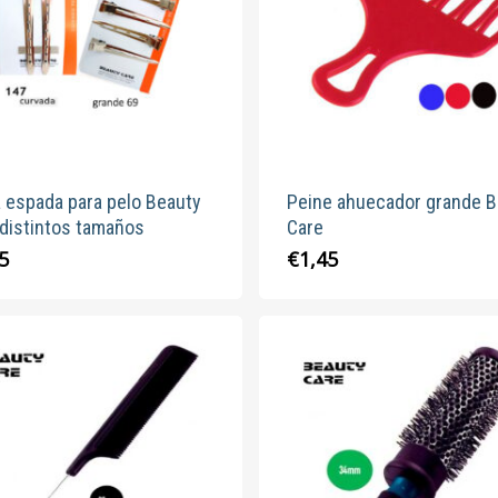
pueden
elegir
en
la
página
de
producto
a espada para pelo Beauty
Peine ahuecador grande B
 distintos tamaños
Care
Este
Este
5
€
1,45
producto
produc
tiene
tiene
múltiples
múltipl
variantes.
variante
Las
Las
opciones
opcion
se
se
pueden
pueden