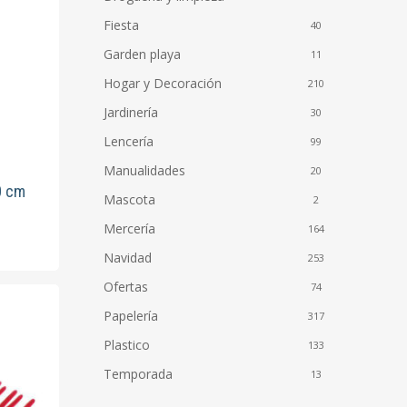
Fiesta
40
Garden playa
11
Hogar y Decoración
210
Jardinería
30
Lencería
99
Manualidades
20
to
0 cm
Mascota
2
Mercería
164
Navidad
253
Ofertas
74
Papelería
317
Plastico
133
Temporada
13