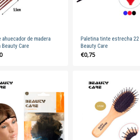
e ahuecador de madera
Paletina tinte estrecha 2
 Beauty Care
Beauty Care
Este
0
€
0,75
produc
tiene
múltipl
variante
Las
opcion
se
pueden
elegir
en