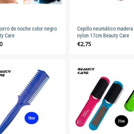
la
página
de
produc
gorro de noche color negro
Cepillo neumático madera 
ty Care
nylon 17cm Beauty Care
0
€
2,75