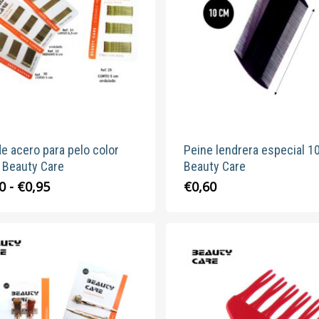
se
pueden
elegir
en
la
página
de
produc
de acero para pelo color
Peine lendrera especial 1
 Beauty Care
Beauty Care
Rango
Este
0
-
€
0,95
€
0,60
de
producto
precios:
tiene
desde
múltiples
€0,90
variantes.
hasta
Las
€0,95
opciones
se