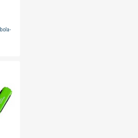
to
bola-