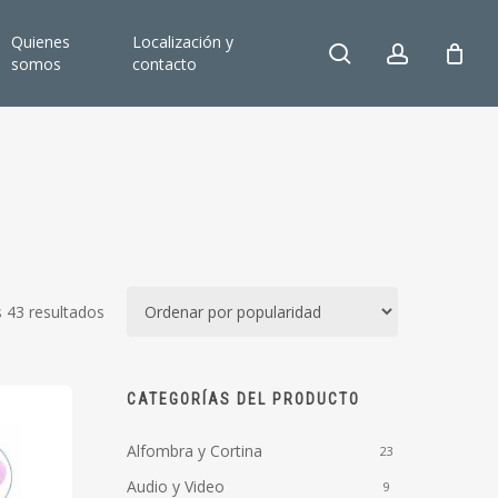
Quienes
Localización y
search
account
somos
contacto
Ordenado
 43 resultados
por
popularidad
CATEGORÍAS DEL PRODUCTO
Alfombra y Cortina
23
Audio y Video
9