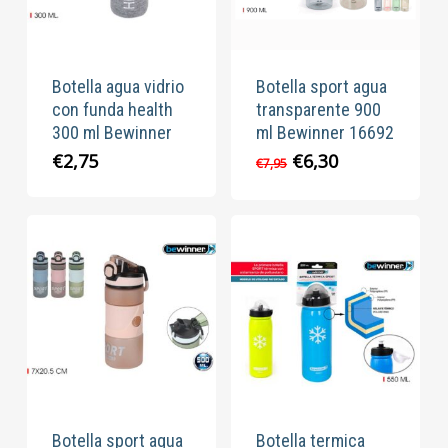
Botella agua vidrio
Botella sport agua
con funda health
transparente 900
300 ml Bewinner
ml Bewinner 16692
El
El
€
2,75
€
6,30
€
7,95
precio
precio
original
actual
era:
es:
€7,95.
€6,30.
Botella sport agua
Botella termica