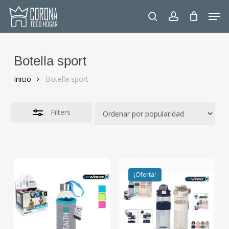
Skip
Men
to
Close
search
account
main
Filters
content
Botella sport
Inicio
Botella sport
Filters
¡Oferta!