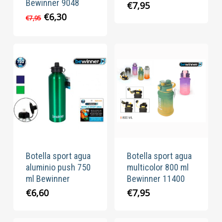
Bewinner 9048
€
7,95
El
El
€
6,30
€
7,95
precio
precio
original
actual
era:
es:
€7,95.
€6,30.
Botella sport agua
Botella sport agua
aluminio push 750
multicolor 800 ml
ml Bewinner
Bewinner 11400
€
6,60
€
7,95