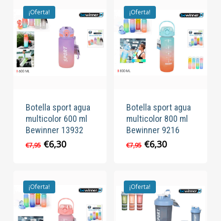
¡Oferta!
¡Oferta!
Botella sport agua
Botella sport agua
multicolor 600 ml
multicolor 800 ml
Bewinner 13932
Bewinner 9216
El
El
El
El
€
6,30
€
6,30
€
7,95
€
7,95
precio
precio
precio
precio
original
actual
original
actual
era:
es:
era:
es:
€7,95.
€6,30.
€7,95.
€6,30.
¡Oferta!
¡Oferta!