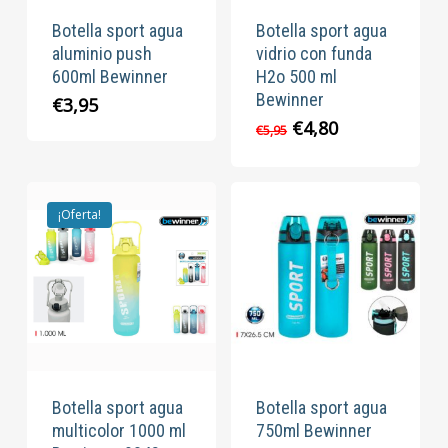
Botella sport agua
Botella sport agua
aluminio push
vidrio con funda
600ml Bewinner
H2o 500 ml
Bewinner
€
3,95
El
El
€
4,80
€
5,95
precio
precio
original
actual
era:
es:
€5,95.
€4,80.
¡Oferta!
Botella sport agua
Botella sport agua
multicolor 1000 ml
750ml Bewinner