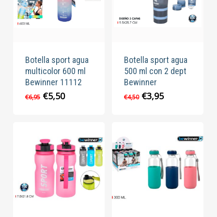
Botella sport agua
Botella sport agua
multicolor 600 ml
500 ml con 2 dept
Bewinner 11112
Bewinner
El
El
El
El
€
5,50
€
3,95
€
6,95
€
4,50
precio
precio
precio
precio
original
actual
original
actual
era:
es:
era:
es:
€6,95.
€5,50.
€4,50.
€3,95.