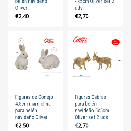
belén navideño
4x5cm Oliver set 2
Oliver
uds
€
2,40
€
2,70
Figuras de Conejo
Figuras Cabras
4,5cm marmolina
para belén
para belén
navideño 5x5cm
navideño Oliver
Oliver set 2 uds
€
2,50
€
2,70