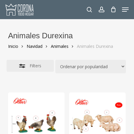
Skip
Men
to
Close
search
account
main
Filters
content
Animales Durexina
Inicio
Navidad
Animales
Animales Durexina
Filters