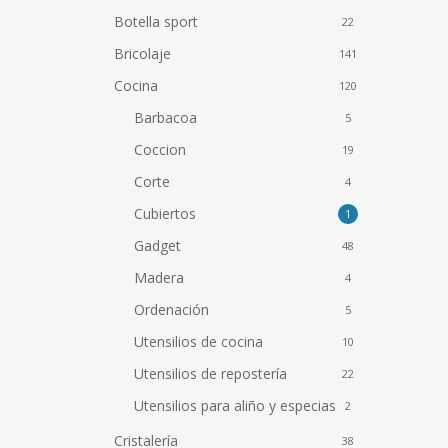
Botella sport
22
Bricolaje
141
Cocina
120
Barbacoa
5
Coccion
19
Corte
4
Cubiertos
1
Gadget
48
Madera
4
Ordenación
5
Utensilios de cocina
10
Utensilios de repostería
22
Utensilios para aliño y especias
2
Cristalería
38