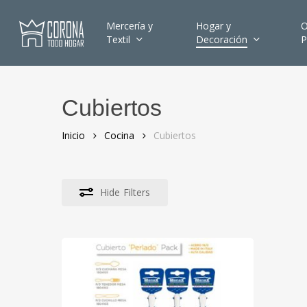
Skip
to
Mercería y
Hogar y
O
Textil
Decoración
P
main
content
Cubiertos
Hit enter to search or ESC to close
Inicio
Cocina
Cubiertos
Hide
Filters