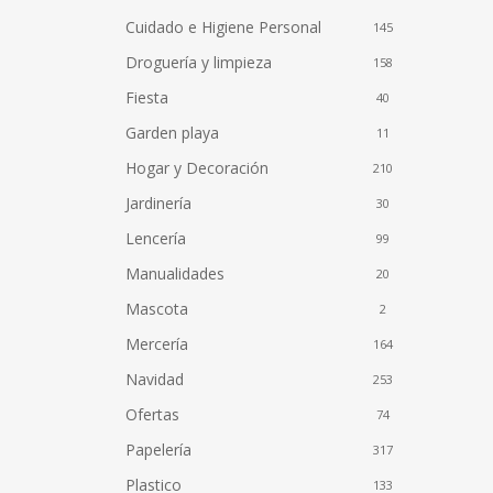
Cuidado e Higiene Personal
145
Droguería y limpieza
158
Fiesta
40
Garden playa
11
Hogar y Decoración
210
Jardinería
30
Lencería
99
Manualidades
20
Mascota
2
Mercería
164
Navidad
253
Ofertas
74
Papelería
317
Plastico
133