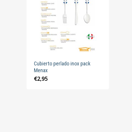
Cubierto perlado inox pack
Menax
Este
€
2,95
producto
tiene
múltiples
variantes.
Las
opciones
se