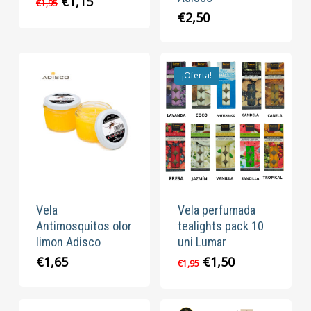
El
El
€
1,15
€
1,95
precio
precio
€
2,50
original
actual
era:
es:
€1,95.
€1,15.
¡Oferta!
Vela
Vela perfumada
Antimosquitos olor
tealights pack 10
limon Adisco
uni Lumar
El
El
€
1,65
€
1,50
€
1,95
precio
precio
original
actual
era:
es: