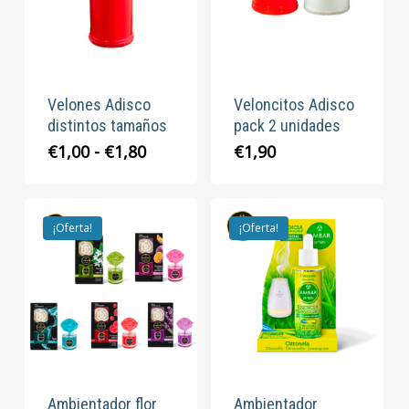
Velones Adisco
Veloncitos Adisco
distintos tamaños
pack 2 unidades
Rango
€
1,00
-
€
1,80
€
1,90
de
precios:
desde
¡Oferta!
€1,00
¡Oferta!
hasta
€1,80
Ambientador flor
Ambientador