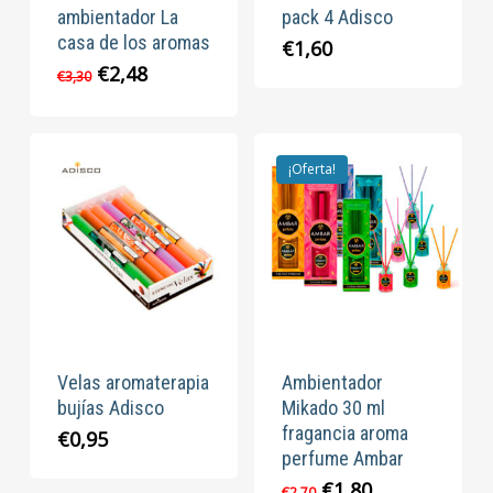
ambientador La
pack 4 Adisco
casa de los aromas
€
1,60
El
El
€
2,48
€
3,30
precio
precio
original
actual
era:
es:
€3,30.
€2,48.
¡Oferta!
Velas aromaterapia
Ambientador
bujías Adisco
Mikado 30 ml
fragancia aroma
€
0,95
perfume Ambar
El
El
€
1,80
€
2,70