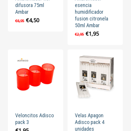
difusora 75ml
esencia
Ambar
humidificador
fusion citronela
El
El
€
4,50
€
6,95
50ml Ambar
precio
precio
original
actual
El
El
€
1,95
€
2,95
era:
es:
precio
precio
€6,95.
€4,50.
original
actual
era:
es:
€2,95.
€1,95.
Veloncitos Adisco
Velas Apagon
pack 3
Adisco pack 4
unidades
€
1,95