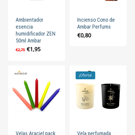
Ambientador
Incienso Cono de
esencia
Ambar Perfums
humidificador ZEN
€
0,80
50ml Ambar
El
El
€
1,95
€
2,75
precio
precio
original
actual
era:
es:
€2,75.
€1,95.
¡Oferta!
Velas Araciel pack
Vela perfumada