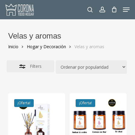
Skip
Men
to
Close
search
account
main
Filters
content
Velas y aromas
Inicio
Hogar y Decoración
Velas y aromas
Filters
¡Oferta!
¡Oferta!