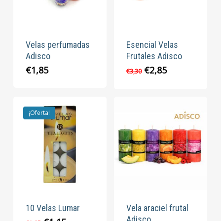
Velas perfumadas
Esencial Velas
Adisco
Frutales Adisco
El
El
€
1,85
€
2,85
€
3,30
precio
precio
original
actual
era:
es:
€3,30.
€2,85.
¡Oferta!
10 Velas Lumar
Vela araciel frutal
Adisco