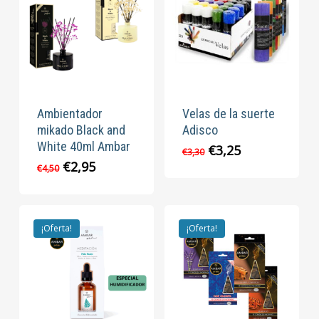
Ambientador
Velas de la suerte
mikado Black and
Adisco
White 40ml Ambar
El
El
€
3,25
€
3,30
precio
precio
El
El
€
2,95
€
4,50
original
actual
precio
precio
era:
es:
original
actual
€3,30.
€3,25.
era:
es:
€4,50.
€2,95.
¡Oferta!
¡Oferta!