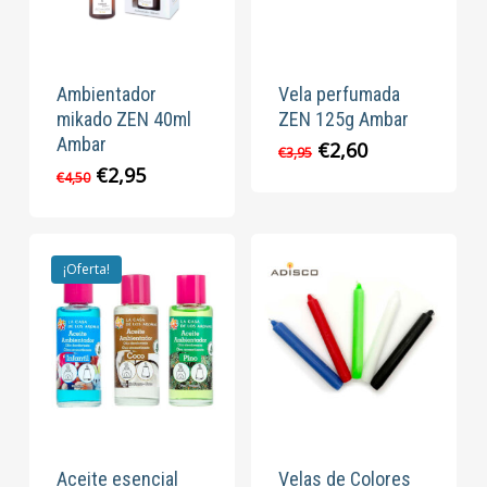
Ambientador
Vela perfumada
mikado ZEN 40ml
ZEN 125g Ambar
Ambar
El
El
€
2,60
€
3,95
precio
precio
El
El
€
2,95
€
4,50
original
actual
precio
precio
era:
es:
original
actual
€3,95.
€2,60.
era:
es:
€4,50.
€2,95.
¡Oferta!
Aceite esencial
Velas de Colores