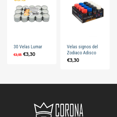
30 Velas Lumar
Velas signos del
Zodiaco Adisco
El
El
€
3,30
€
3,95
precio
precio
€
3,30
original
actual
era:
es:
€3,95.
€3,30.