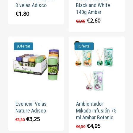
3 velas Adisco
Black and White
140g Ambar
€
1,80
El
El
€
2,60
€
3,95
precio
precio
original
actual
era:
es:
€3,95.
€2,60.
¡Oferta!
¡Oferta!
Esencial Velas
Ambientador
Nature Adisco
Mikado infusión 75
ml Ambar Botanic
El
El
€
3,25
€
3,30
precio
precio
El
El
€
4,95
€
6,50
original
actual
precio
precio