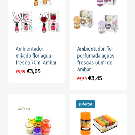
Ambientador
Ambientador flor
mikado flor agua
perfumada aguas
fresca 75ml Ambar
frescas 60ml de
Ambar
El
El
€
3,65
€
5,95
precio
precio
El
El
€
3,45
€
5,50
original
actual
precio
precio
era:
es:
original
actual
€5,95.
€3,65.
era:
es:
€5,50.
€3,45.
¡Oferta!