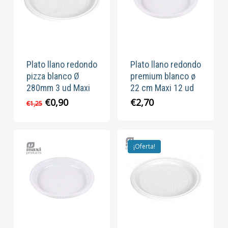
Plato llano redondo
Plato llano redondo
pizza blanco Ø
premium blanco ø
280mm 3 ud Maxi
22 cm Maxi 12 ud
El
El
€
0,90
€
2,70
€
1,25
precio
precio
original
actual
era:
es:
€1,25.
€0,90.
¡Oferta!