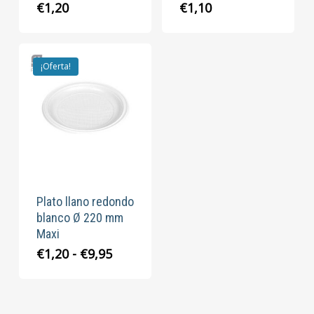
€
1,20
€
1,10
¡Oferta!
Plato llano redondo
blanco Ø 220 mm
Maxi
Rango
€
1,20
-
€
9,95
de
precios:
desde