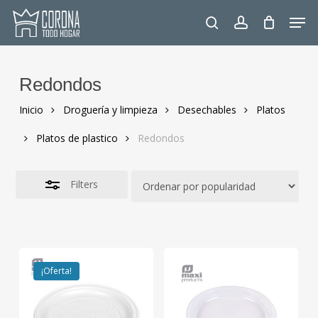
Skip
Men
to
Close
search
account
main
Filters
content
Redondos
Inicio
Droguería y limpieza
Desechables
Platos
Platos de plastico
Redondos
Filters
¡Oferta!