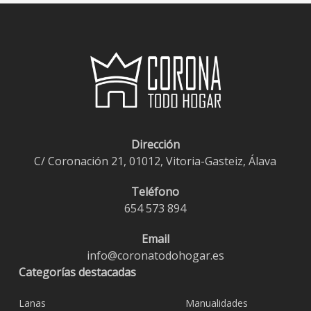
€1,20
hasta
€9,95
Dirección
C/ Coronación 21, 01012, Vitoria-Gasteiz, Álava
Teléfono
654 573 894
Email
info@coronatodohogar.es
Categorías destacadas
Lanas
Manualidades