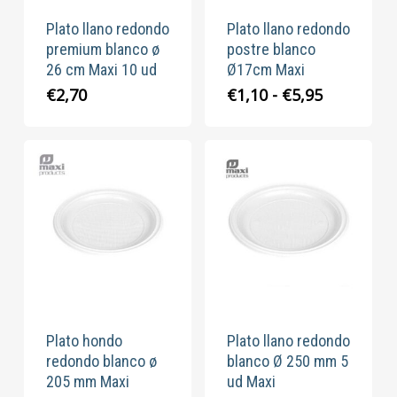
Plato llano redondo
Plato llano redondo
premium blanco ø
postre blanco
26 cm Maxi 10 ud
Ø17cm Maxi
Rango
€
2,70
€
1,10
-
€
5,95
de
precios:
desde
€1,10
hasta
€5,95
Plato hondo
Plato llano redondo
redondo blanco ø
blanco Ø 250 mm 5
205 mm Maxi
ud Maxi