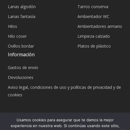
Lanas algodón
Tarros conserva
Lanas fantasía
Ambientador WC
Hilos
Ambientadores armario
Hilo coser
Limpieza calzado
Ovillos bordar
Platos de plástico
Información
Gastos de envío
Devoluciones
Aviso legal, condiciones de uso y políticas de privacidad y de
cookies
© 2026 Bazar Corona Todo Hogar. Todos los
Usamos cookies para asegurar que te damos la mejor
derechos reservados.
experiencia en nuestra web. Si continúas usando este sitio,