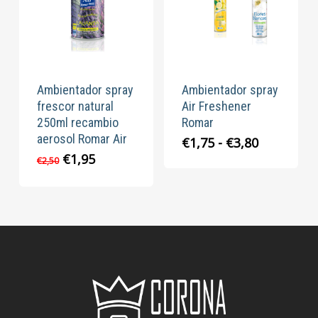
Ambientador spray
Ambientador spray
frescor natural
Air Freshener
250ml recambio
Romar
aerosol Romar Air
Rango
€
1,75
-
€
3,80
de
El
El
€
1,95
€
2,50
precios:
precio
precio
desde
original
actual
€1,75
era:
es:
hasta
€2,50.
€1,95.
€3,80