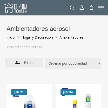
Skip
Men
to
Close
search
account
main
Filters
content
Ambientadores aerosol
Inicio
Hogar y Decoración
Ambientadores
Ambientadores aerosol
Filters
¡Oferta!
¡Oferta!