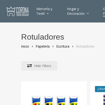
Skip
to
Mercería y
Hogar y
O
Textil
Decoración
P
main
content
Rotuladores
Hit enter to search or ESC to close
Inicio
Papelería
Escritura
Rotuladores
Hide
Filters
¡Ofer