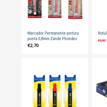
en
la
página
de
producto
Marcador Permanente pintura
Rotul
punta 0,8mm Zande Phondex
€
0,90
Este
€
2,70
producto
tiene
múltiples
variantes.
Las
opciones
se
pueden
elegir
en