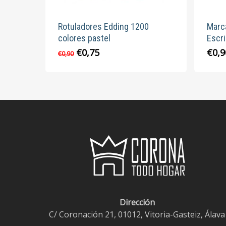
de
producto
Rotuladores Edding 1200
Marc
colores pastel
Escr
El
El
€
0,75
€
0,9
Este
€
0,90
precio
precio
producto
original
actual
tiene
era:
es:
múltiples
€0,90.
€0,75.
variantes.
Las
opciones
se
pueden
elegir
en
la
Dirección
página
C/ Coronación 21, 01012, Vitoria-Gasteiz, Álava
de