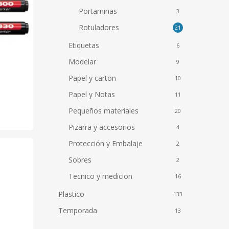
Portaminas
3
Rotuladores
21
Etiquetas
6
Modelar
9
Papel y carton
10
to
Papel y Notas
11
Pequeños materiales
to
20
Pizarra y accesorios
4
es
Protección y Embalaje
2
s.
Sobres
2
Tecnico y medicion
16
es
Plastico
133
Temporada
13