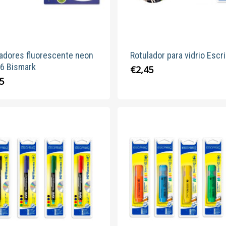
la
la
página
página
de
de
producto
produc
adores fluorescente neon
Rotulador para vidrio Escr
 6 Bismark
Este
€
2,45
5
produc
tiene
múltipl
variante
Las
opcion
se
pueden
elegir
en
la
página