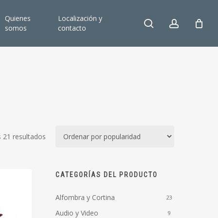
Quienes
Localización y
search
account
somos
contacto
Ordenado
 21 resultados
por
popularidad
CATEGORÍAS DEL PRODUCTO
Alfombra y Cortina
23
Audio y Video
9