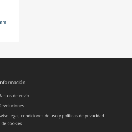
to
 mm
to
es
s.
es
Información
Gastos de envío
Devoluciones
Aviso legal, condiciones de uso y políticas de privacidad
y de cookies