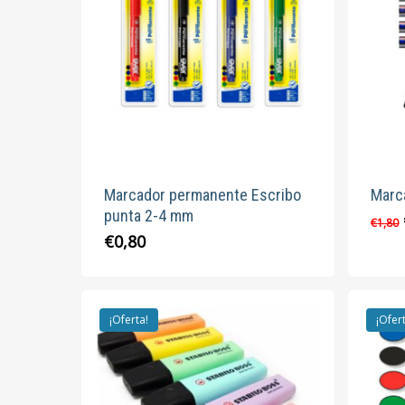
Marcador permanente Escribo
Marc
punta 2-4 mm
€
1,80
Este
€
0,80
producto
tiene
múltiples
¡Oferta!
¡Ofer
variantes.
Las
opciones
se