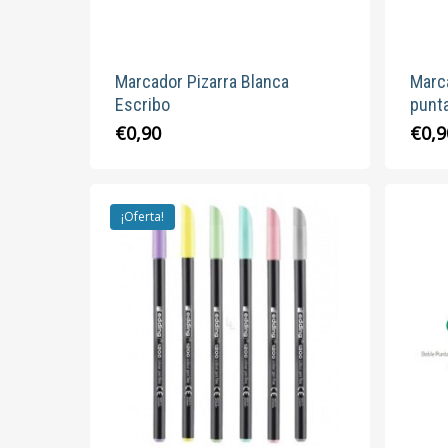
página
de
producto
Marcador Pizarra Blanca
Marc
Escribo
punta
Este
€
0,90
€
0,9
producto
tiene
múltiples
¡Oferta!
variantes.
Las
opciones
se
pueden
elegir
en
la
página