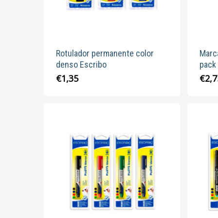
la
página
de
producto
Rotulador permanente color
Marc
denso Escribo
pack
Este
€
1,35
€
2,7
producto
tiene
múltiples
variantes.
Las
opciones
se
pueden
elegir
en
la