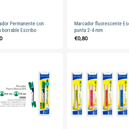
de
produc
ador Permanente con
Marcador fluorescente Es
 borrable Escribo
punta 2-4 mm
Este
Este
0
€
0,80
producto
produc
tiene
tiene
múltiples
múltipl
variantes.
variante
Las
Las
opciones
opcion
se
se
pueden
pueden
elegir
elegir
en
en
la
la
página
página