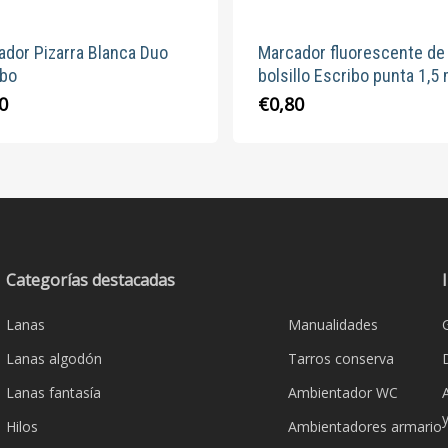
de
de
producto
produc
ador Pizarra Blanca Duo
Marcador fluorescente de
ibo
bolsillo Escribo punta 1,5
Este
Este
0
€
0,80
producto
produc
tiene
tiene
múltiples
múltipl
variantes.
variante
Las
Las
opciones
opcion
Categorías destacadas
se
se
pueden
pueden
Lanas
Manualidades
elegir
elegir
Lanas algodón
Tarros conserva
en
en
la
la
Lanas fantasía
Ambientador WC
página
página
Hilos
Ambientadores armario
de
de