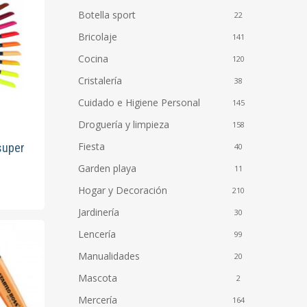
Botella sport
22
Bricolaje
141
Cocina
120
Cristalería
38
Cuidado e Higiene Personal
145
Droguería y limpieza
158
Fiesta
super
40
Garden playa
11
Hogar y Decoración
210
to
Jardinería
30
Lencería
es
99
s.
Manualidades
20
Mascota
2
es
Mercería
164