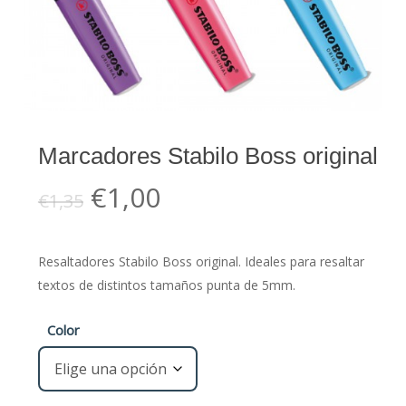
Marcadores Stabilo Boss original
El
El
€
1,00
€
1,35
precio
precio
original
actual
Resaltadores Stabilo Boss original. Ideales para resaltar
era:
es:
textos de distintos tamaños punta de 5mm.
€1,35.
€1,00.
Color