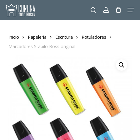
Skip
Men
to
search
account
main
content
Inicio
Papelería
Escritura
Rotuladores
Marcadores Stabilo Boss original