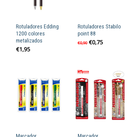
Rotuladores Edding
Rotuladores Stabilo
1200 colores
point 88
metalizados
El
El
€
0,75
€
0,90
precio
precio
€
1,95
original
actual
era:
es:
€0,90.
€0,75.
Marcador
Marcador