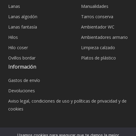
Lanas
Manualidades
Lanas algodón
Tarros conserva
Lanas fantasía
Ambientador WC
Hilos
Ambientadores armario
Hilo coser
Limpieza calzado
Ovillos bordar
Platos de plástico
Información
Gastos de envío
Devoluciones
Aviso legal, condiciones de uso y políticas de privacidad y de
cookies
© 2026 Bazar Corona Todo Hogar. Todos los
Usamos cookies para asegurar que te damos la mejor