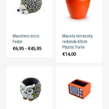
Macetero erizo
Maceta terracota
Fedor
redonda 60cm
Plastic Forte
Rango
€
6,95
-
€
45,95
de
€
14,00
precios:
desde
€6,95
hasta
€45,95