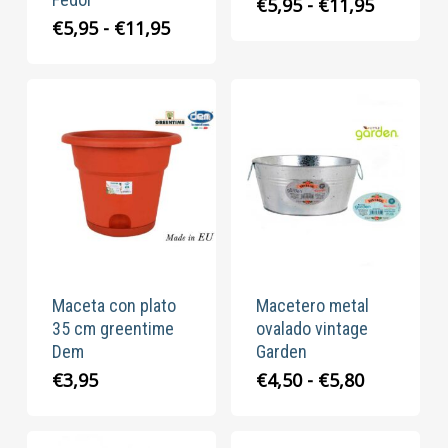
Rango
€
5,95
-
€
11,95
de
Rango
€
5,95
-
€
11,95
precios:
de
desde
precios:
€5,95
desde
hasta
€5,95
€11,95
hasta
€11,95
Maceta con plato
Macetero metal
35 cm greentime
ovalado vintage
Dem
Garden
Rango
€
3,95
€
4,50
-
€
5,80
de
precios:
desde