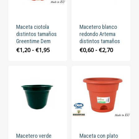
Maceta ciotola
Macetero blanco
distintos tamaños
redondo Artema
Greentime Dem
distintos tamaños
Rango
Rango
€
1,20
-
€
1,95
€
0,60
-
€
2,70
de
de
precios:
precios:
desde
desde
€1,20
€0,60
hasta
hasta
€1,95
€2,70
Macetero verde
Maceta con plato