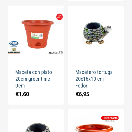
desde
€6,95
hasta
€45,95
Maceta con plato
Macetero tortuga
20cm greentime
20x16x10 cm
Dem
Fedor
€
1,60
€
6,95