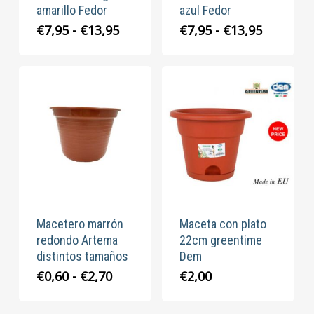
amarillo Fedor
azul Fedor
Rango
Rango
€
7,95
-
€
13,95
€
7,95
-
€
13,95
de
de
precios:
precios:
desde
desde
€7,95
€7,95
hasta
hasta
€13,95
€13,95
Macetero marrón
Maceta con plato
redondo Artema
22cm greentime
distintos tamaños
Dem
Rango
€
0,60
-
€
2,70
€
2,00
de
precios: