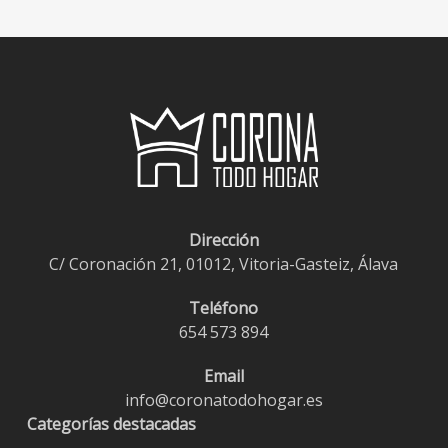
desde
€0,60
hasta
€2,70
Dirección
C/ Coronación 21, 01012, Vitoria-Gasteiz, Álava
Teléfono
654 573 894
Email
info@coronatodohogar.es
Categorías destacadas