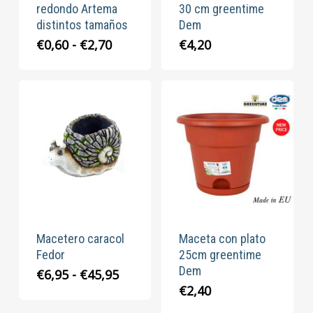
redondo Artema
30 cm greentime
distintos tamaños
Dem
Rango
€
0,60
-
€
2,70
€
4,20
de
precios:
desde
€0,60
hasta
€2,70
Macetero caracol
Maceta con plato
Fedor
25cm greentime
Dem
Rango
€
6,95
-
€
45,95
de
€
2,40
precios: