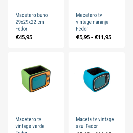
Macetero buho
Mecetero tv
29x29x22 cm
vintage naranja
Fedor
Fedor
Rango
€
45,95
€
5,95
-
€
11,95
de
precios:
desde
€5,95
hasta
€11,95
Macetero tv
Maceta tv vintage
vintage verde
azul Fedor
Fedor