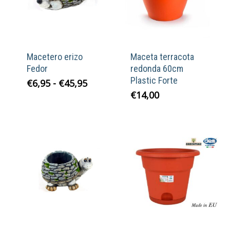
Macetero erizo
Maceta terracota
Fedor
redonda 60cm
Plastic Forte
Rango
€
6,95
-
€
45,95
de
€
14,00
precios:
desde
€6,95
hasta
€45,95