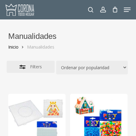
Skip
Men
to
Close
search
account
main
Filters
content
Manualidades
Inicio
Manualidades
Filters