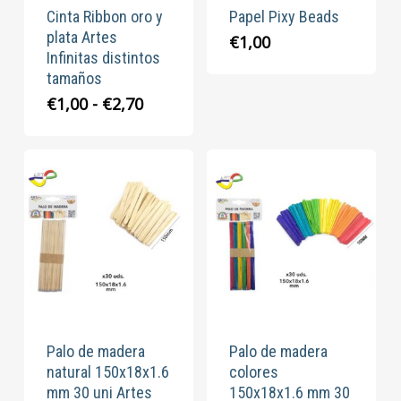
Cinta Ribbon oro y
Papel Pixy Beads
plata Artes
€
1,00
Infinitas distintos
tamaños
Rango
€
1,00
-
€
2,70
de
precios:
desde
€1,00
hasta
€2,70
Palo de madera
Palo de madera
natural 150x18x1.6
colores
mm 30 uni Artes
150x18x1.6 mm 30