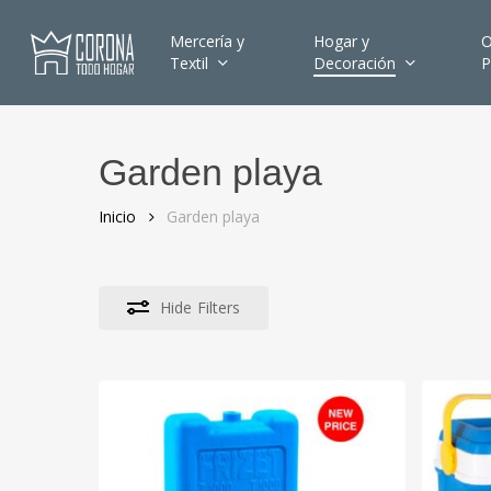
Skip
to
Mercería y
Hogar y
O
Textil
Decoración
P
main
content
Garden playa
Hit enter to search or ESC to close
Inicio
Garden playa
Hide
Filters