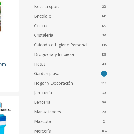
Botella sport
22
Bricolaje
141
Cocina
120
Cristalería
38
Cuidado e Higiene Personal
145
Droguería y limpieza
158
Fiesta
 cm
40
Garden playa
11
Hogar y Decoración
210
Jardinería
30
Lencería
99
Manualidades
20
Mascota
2
Mercería
164