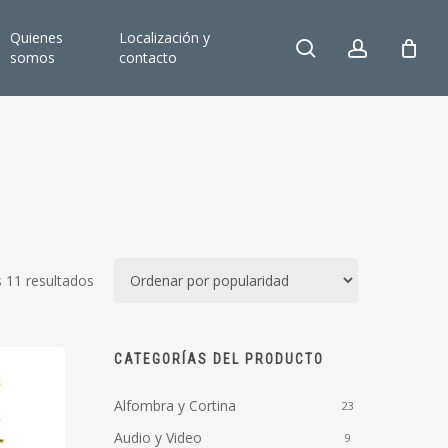
Quienes
Localización y
search
account
somos
contacto
Ordenado
 11 resultados
por
popularidad
CATEGORÍAS DEL PRODUCTO
Alfombra y Cortina
23
Audio y Video
9