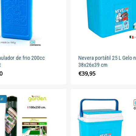
ulador de frio 200cc
Nevera portátil 25 L Gelo 
t
38x26x39 cm
0
€
39,95
ta!