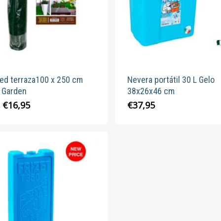
ed terraza100 x 250 cm
Nevera portátil 30 L Gelo
e Garden
38x26x46 cm
El
El
€
16,95
€
37,95
5
precio
precio
original
actual
era:
es:
€21,95.
€16,95.