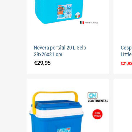
Nevera portátil 20 L Gelo
Cesp
38x26x31 cm
Littl
€
29,95
€
21,9