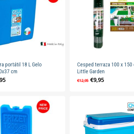
a portátil 18 L Gelo
Cesped terraza 100 x 150
0x37 cm
Little Garden
El
El
,95
€
9,95
€
12,95
precio
precio
original
actual
era:
es:
€12,95.
€9,95.