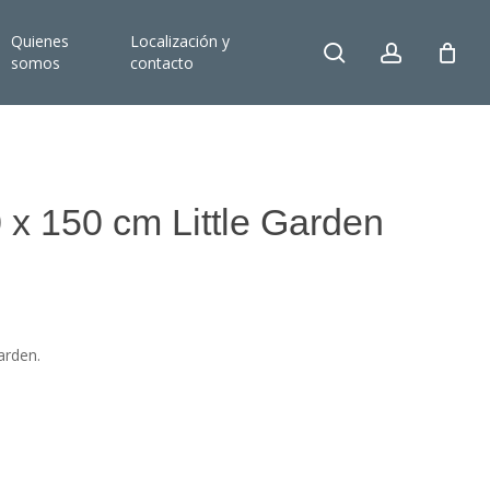
Quienes
Localización y
search
account
somos
contacto
 x 150 cm Little Garden
arden.