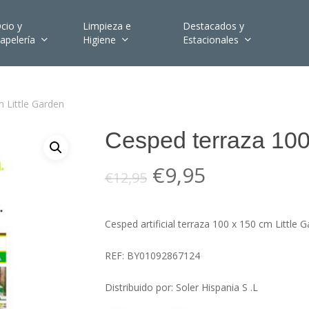
cio y
Limpieza e
Destacados y
apelería
Higiene
Estacionales
 Little Garden
Cesped terraza 100
El
El
€
9,95
€
12,95
precio
precio
original
actual
Cesped artificial terraza 100 x 150 cm Little G
era:
es:
€12,95.
€9,95.
REF: BY01092867124
Distribuido por: Soler Hispania S .L