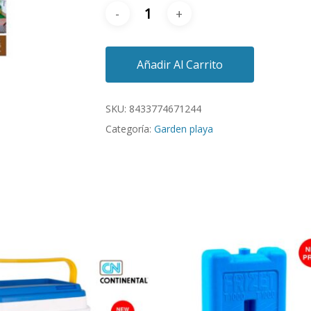
Añadir Al Carrito
SKU:
8433774671244
Categoría:
Garden playa