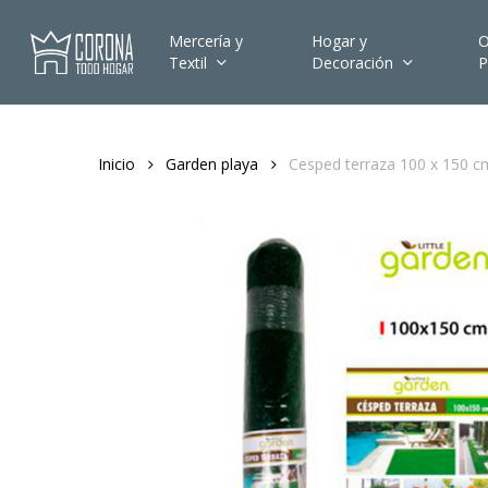
Skip
to
Mercería y
Hogar y
O
Textil
Decoración
P
main
content
Inicio
Garden playa
Cesped terraza 100 x 150 cm
Hit enter to search or ESC to close