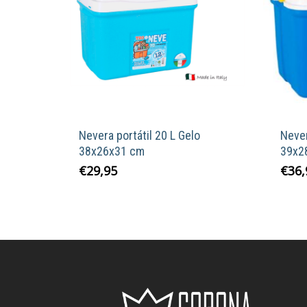
Nevera portátil 20 L Gelo
Never
38x26x31 cm
39x2
€
29,95
€
36,