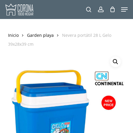
Skip
Men
to
search
account
main
content
Inicio
Garden playa
Nevera portátil 28 L Gelo
39x28x39 cm