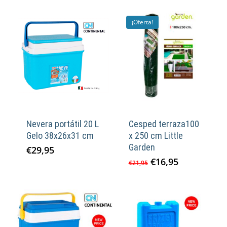
¡Oferta!
Nevera portátil 20 L
Cesped terraza100
Gelo 38x26x31 cm
x 250 cm Little
Garden
€
29,95
El
El
€
16,95
€
21,95
precio
precio
original
actual
era:
es:
€21,95.
€16,95.