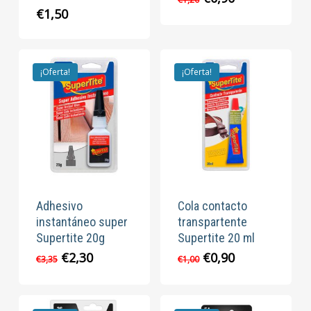
precio
precio
€
1,50
original
actual
era:
es:
€1,20.
€0,90.
¡Oferta!
¡Oferta!
Adhesivo
Cola contacto
instantáneo super
transpartente
Supertite 20g
Supertite 20 ml
El
El
El
El
€
2,30
€
0,90
€
3,35
€
1,00
precio
precio
precio
precio
original
actual
original
actual
era:
es:
era:
es: