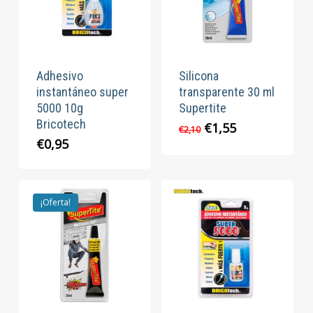
Adhesivo
Silicona
instantáneo super
transparente 30 ml
5000 10g
Supertite
Bricotech
El
El
€
1,55
€
2,10
precio
precio
€
0,95
original
actual
era:
es:
€2,10.
€1,55.
¡Oferta!