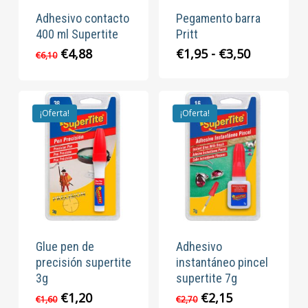
Adhesivo contacto
Pegamento barra
400 ml Supertite
Pritt
El
El
Rango
€
4,88
€
1,95
-
€
3,50
€
6,10
precio
precio
de
original
actual
precios:
era:
es:
desde
€6,10.
€4,88.
€1,95
¡Oferta!
¡Oferta!
hasta
€3,50
Glue pen de
Adhesivo
precisión supertite
instantáneo pincel
3g
supertite 7g
El
El
El
El
€
1,20
€
2,15
€
1,60
€
2,70