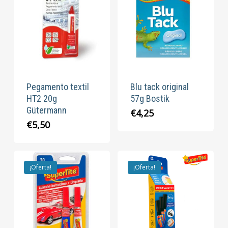
Pegamento textil
Blu tack original
HT2 20g
57g Bostik
Gütermann
€
4,25
€
5,50
¡Oferta!
¡Oferta!