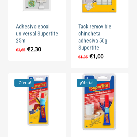
Adhesivo epoxi
Tack removible
universal Supertite
chincheta
25ml
adhesiva 50g
Supertite
El
El
€
2,30
€
3,65
precio
precio
El
El
€
1,00
€
1,35
original
actual
precio
precio
era:
es:
original
actual
€3,65.
€2,30.
era:
es:
€1,35.
€1,00.
¡Oferta!
¡Oferta!