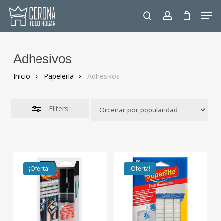
Skip
Men
to
Close
search
account
main
Filters
content
Adhesivos
Inicio
Papelería
Adhesivos
Filters
¡Oferta!
¡Oferta!