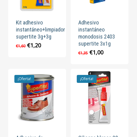
Kit adhesivo
Adhesivo
instantáneo+limpiador
instantáneo
supertite 3g+3g
monodosis 2403
supertite 3x1g
El
El
€
1,20
€
1,60
precio
precio
El
El
€
1,00
€
1,35
original
actual
precio
precio
era:
es:
original
actual
€1,60.
€1,20.
era:
es:
€1,35.
€1,00.
¡Oferta!
¡Oferta!