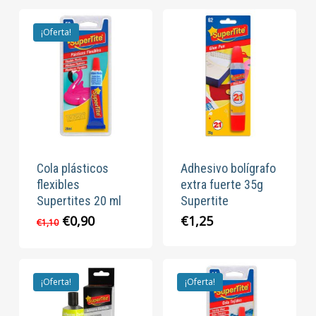
era:
es:
€1,10.
€0,90.
¡Oferta!
Cola plásticos
Adhesivo bolígrafo
flexibles
extra fuerte 35g
Supertites 20 ml
Supertite
El
El
€
0,90
€
1,25
€
1,10
precio
precio
original
actual
era:
es:
€1,10.
€0,90.
¡Oferta!
¡Oferta!