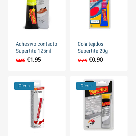
Adhesivo contacto
Cola tejidos
Supertite 125ml
Supertite 20g
El
El
El
El
€
1,95
€
0,90
€
2,95
€
1,10
precio
precio
precio
precio
original
actual
original
actual
era:
es:
era:
es:
€2,95.
€1,95.
€1,10.
€0,90.
¡Oferta!
¡Oferta!