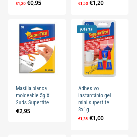
El
El
El
El
€
0,95
€
1,20
€
1,20
€
1,50
precio
precio
precio
precio
original
actual
original
actual
era:
es:
era:
es:
€1,20.
€0,95.
€1,50.
€1,20.
¡Oferta!
Masilla blanca
Adhesivo
moldeable 5g X
instantánio gel
2uds Supertite
mini supertite
3x1g
€
2,95
El
El
€
1,00
€
1,35
precio
precio
original
actual