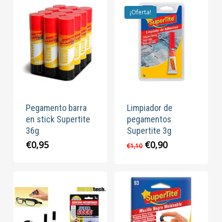
era:
es:
€1,35.
€1,00.
¡Oferta!
Pegamento barra
Limpiador de
en stick Supertite
pegamentos
36g
Supertite 3g
El
El
€
0,95
€
0,90
€
1,10
precio
precio
original
actual
era:
es:
€1,10.
€0,90.