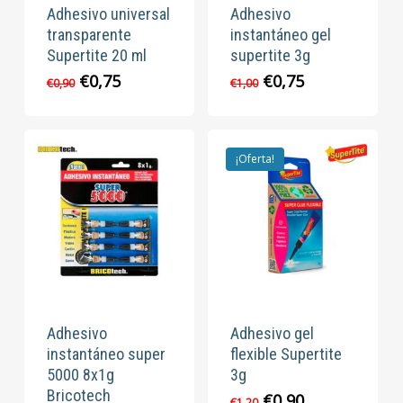
Adhesivo universal
Adhesivo
transparente
instantáneo gel
Supertite 20 ml
supertite 3g
El
El
El
El
€
0,75
€
0,75
€
0,90
€
1,00
precio
precio
precio
precio
original
actual
original
actual
era:
es:
era:
es:
€0,90.
€0,75.
€1,00.
€0,75.
¡Oferta!
Adhesivo
Adhesivo gel
instantáneo super
flexible Supertite
5000 8x1g
3g
Bricotech
El
El
€
0,90
€
1,20