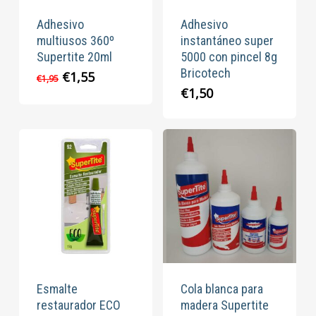
Adhesivo
Adhesivo
multiusos 360º
instantáneo super
Supertite 20ml
5000 con pincel 8g
Bricotech
El
El
€
1,55
€
1,95
precio
precio
€
1,50
original
actual
era:
es:
€1,95.
€1,55.
Esmalte
Cola blanca para
restaurador ECO
madera Supertite