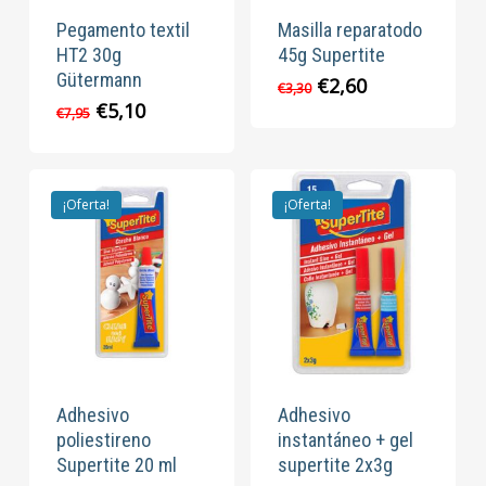
Pegamento textil
Masilla reparatodo
HT2 30g
45g Supertite
Gütermann
El
El
€
2,60
€
3,30
precio
precio
El
El
€
5,10
€
7,95
original
actual
precio
precio
era:
es:
original
actual
€3,30.
€2,60.
era:
es:
€7,95.
€5,10.
¡Oferta!
¡Oferta!
Adhesivo
Adhesivo
poliestireno
instantáneo + gel
Supertite 20 ml
supertite 2x3g