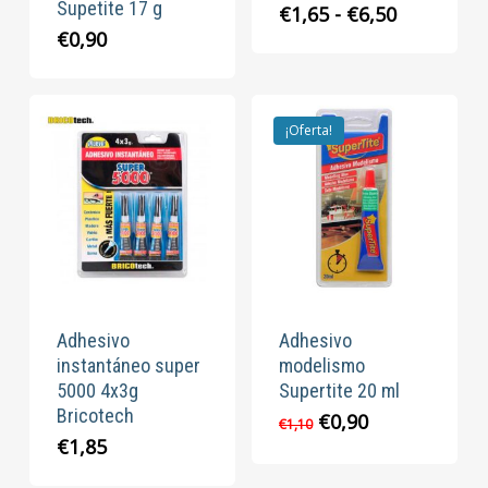
Supetite 17 g
Rango
€
1,65
-
€
6,50
de
€
0,90
precios:
desde
€1,65
hasta
¡Oferta!
€6,50
Adhesivo
Adhesivo
instantáneo super
modelismo
5000 4x3g
Supertite 20 ml
Bricotech
El
El
€
0,90
€
1,10
precio
precio
€
1,85
original
actual