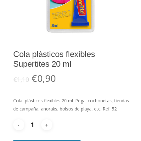
Cola plásticos flexibles
Supertites 20 ml
El
El
€
0,90
€
1,10
precio
precio
original
actual
Cola plásticos flexibles 20 ml. Pega: cochonetas, tiendas
era:
es:
de campaña, anoraks, bolsos de playa, etc. Ref: 52
€1,10.
€0,90.