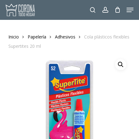
Skip
Men
to
search
account
main
content
Inicio
Papelería
Adhesivos
Cola plásticos flexibles
Supertites 20 ml