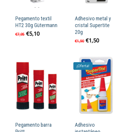
Pegamento textil
Adhesivo metal y
HT2 30g Gütermann
cristal Supertite
20g
El
El
€
5,10
€
7,95
precio
precio
El
El
€
1,50
€
1,90
original
actual
precio
precio
era:
es:
original
actual
€7,95.
€5,10.
era:
es:
€1,90.
€1,50.
¡Oferta!
Pegamento barra
Adhesivo
Pritt
instantáneo