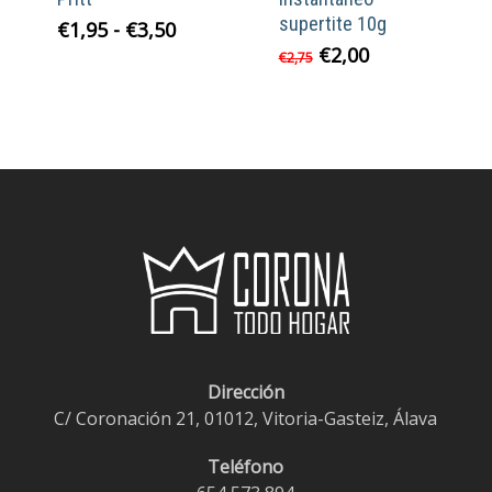
supertite 10g
Rango
€
1,95
-
€
3,50
de
El
El
€
2,00
€
2,75
precios:
precio
precio
desde
original
actual
€1,95
era:
es:
hasta
€2,75.
€2,00.
€3,50
Dirección
C/ Coronación 21, 01012, Vitoria-Gasteiz, Álava
Teléfono