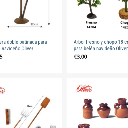
elegir
en
la
página
de
producto
ra doble patinada para
Arbol fresno y chopo 18 
 navideño Oliver
para belén navideño Oliver
Este
5
€
3,00
produc
tiene
múltipl
variante
Las
opcion
se
pueden
elegir