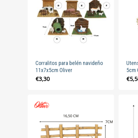
se
pueden
elegir
en
la
página
de
producto
Corralitos para belén navideño
Utens
11x7x5cm Oliver
5cm 
Este
€
3,30
€
5,5
producto
tiene
múltiples
variantes.
Las
opciones
se