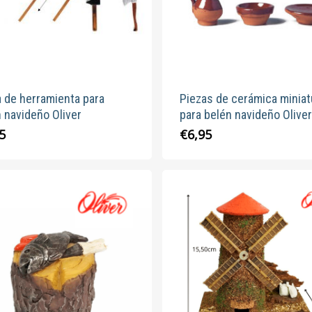
en
la
página
de
produc
 de herramienta para
Piezas de cerámica miniat
 navideño Oliver
para belén navideño Oliver
5
€
6,95