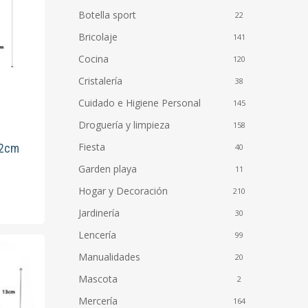
Botella sport
22
Bricolaje
141
Cocina
120
Cristalería
38
Cuidado e Higiene Personal
145
Droguería y limpieza
158
Fiesta
 2cm
40
Garden playa
11
Hogar y Decoración
210
Jardinería
30
Lencería
99
Manualidades
20
Mascota
2
Mercería
164