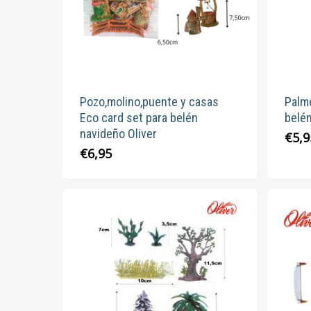
Pozo,molino,puente y casas
Palme
Eco card set para belén
belén
navideño Oliver
€
5,9
€
6,95