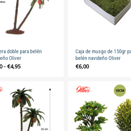
ra doble para belén
Caja de musgo de 150gr p
eño Oliver
belén navideño Oliver
Rango
Este
0
-
€
4,95
€
6,00
de
producto
precios:
tiene
desde
múltiples
€4,20
variantes.
hasta
Las
€4,95
opciones
se
pueden