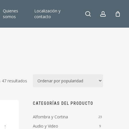
Quienes
Localización y
search
account
somos
contacto
Ordenado
 47 resultados
por
popularidad
CATEGORÍAS DEL PRODUCTO
Alfombra y Cortina
23
Audio y Video
9