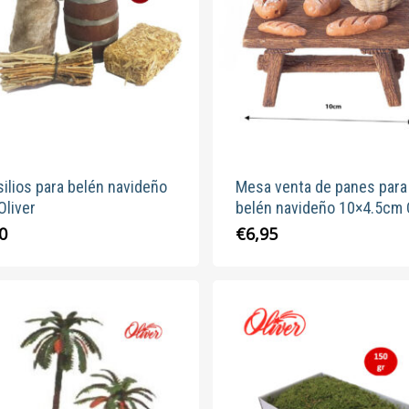
pueden
elegir
en
la
página
de
producto
ilios para belén navideño
Mesa venta de panes para
Oliver
belén navideño 10×4.5cm 
0
€
6,95