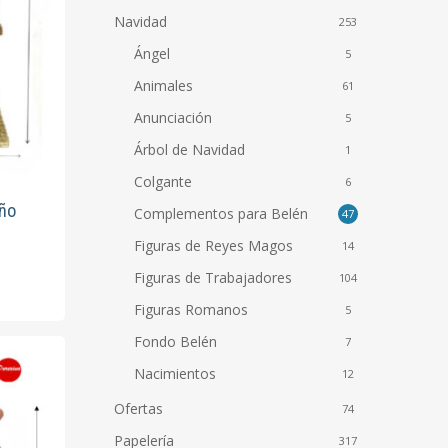
Navidad
253
Ángel
5
Animales
61
Anunciación
5
Árbol de Navidad
1
Colgante
6
eño
Complementos para Belén
47
Figuras de Reyes Magos
14
Figuras de Trabajadores
104
Figuras Romanos
5
Fondo Belén
7
Nacimientos
12
Ofertas
74
Papelería
317