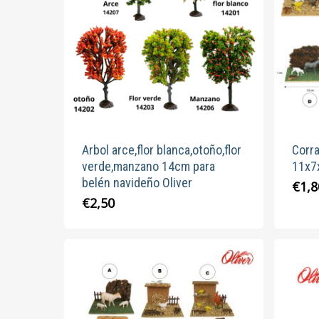
se
pueden
elegir
en
la
página
de
producto
Arbol arce,flor blanca,otoño,flor
Corra
verde,manzano 14cm para
11x7
belén navideño Oliver
€
1,8
Este
€
2,50
producto
tiene
múltiples
variantes.
Las
opciones