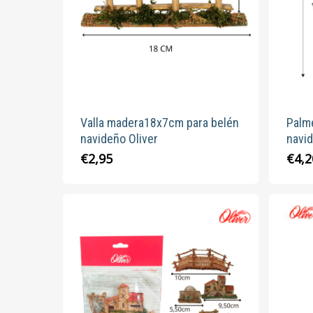
pueden
elegir
en
la
página
de
producto
Valla madera18x7cm para belén
Palme
navideño Oliver
navid
€
2,95
€
4,2