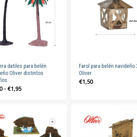
ra datiles para belén
Farol para belén navideño
eño Oliver distintos
Oliver
ños
€
1,50
Rango
Este
0
-
€
1,95
de
producto
precios:
tiene
desde
múltiples
€1,50
variantes.
hasta
Las
€1,95
opciones