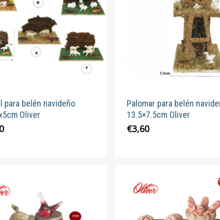
se
pueden
elegir
en
la
página
de
producto
l para belén navideño
Palomar para belén navid
x5cm Oliver
13.5×7.5cm Oliver
Este
0
€
3,60
producto
tiene
múltiples
variantes.
Las
opciones
se