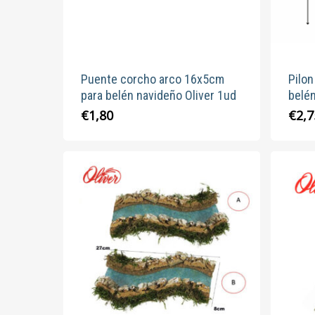
Puente corcho arco 16x5cm
Pilo
para belén navideño Oliver 1ud
belén
€
1,80
€
2,7