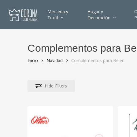
Skip
to
Mercería y
Hogar y
O
Textil
Decoración
P
main
content
Complementos para Be
Hit enter to search or ESC to close
Inicio
Navidad
Complementos para Belén
Hide
Filters