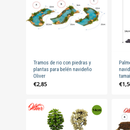
Tramos de rio con piedras y
Palme
plantas para belén navideño
navid
Oliver
tama
Este
€
2,85
€
1,5
producto
tiene
múltiples
variantes.
Las
opciones