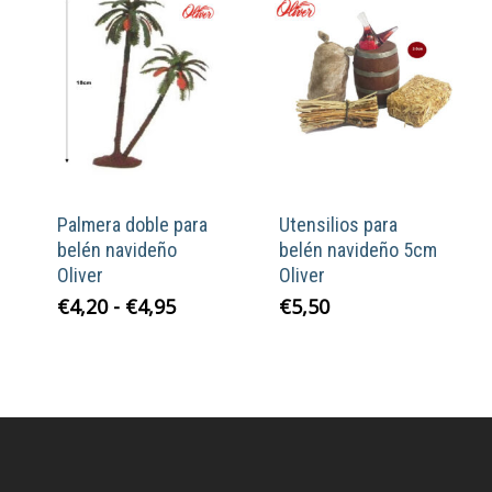
Palmera doble para
Utensilios para
belén navideño
belén navideño 5cm
Oliver
Oliver
Rango
€
4,20
-
€
4,95
€
5,50
de
precios:
desde
€4,20
hasta
€4,95