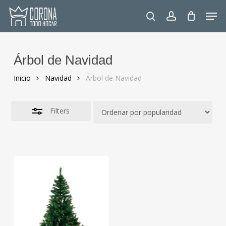
Skip
Men
to
Close
search
account
main
Filters
content
Árbol de Navidad
Inicio
Navidad
Árbol de Navidad
Filters