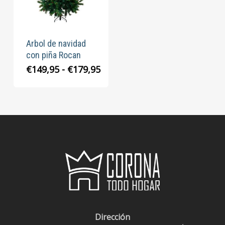
Arbol de navidad
con piña Rocan
Rango
€
149,95
-
€
179,95
de
precios:
desde
€149,95
hasta
€179,95
Dirección