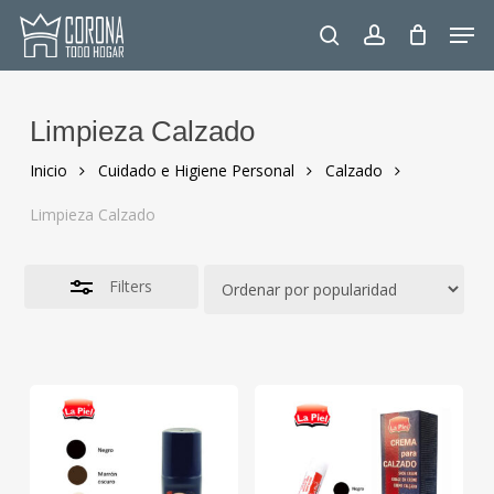
Skip
Men
to
Close
search
account
main
Filters
content
Limpieza Calzado
Inicio
Cuidado e Higiene Personal
Calzado
Limpieza Calzado
Filters