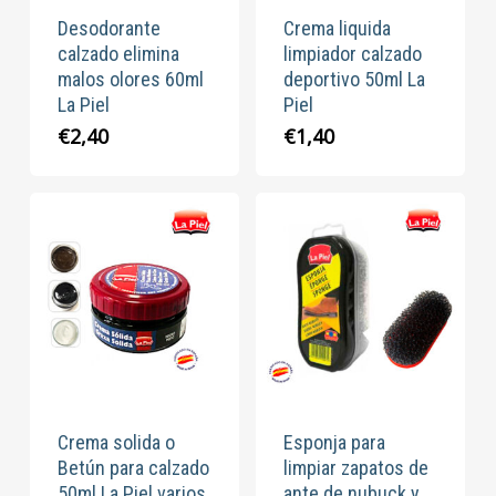
Desodorante
Crema liquida
calzado elimina
limpiador calzado
malos olores 60ml
deportivo 50ml La
La Piel
Piel
€
2,40
€
1,40
Crema solida o
Esponja para
Betún para calzado
limpiar zapatos de
50ml La Piel varios
ante de nubuck y