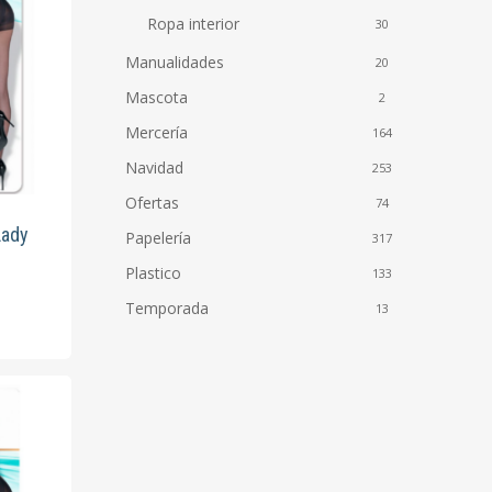
Ropa interior
30
Manualidades
20
Mascota
2
Mercería
164
Navidad
253
to
Ofertas
74
Lady
Papelería
317
Plastico
133
to
Temporada
13
es
s.
es