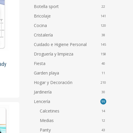
Botella sport
22
Bricolaje
141
Cocina
120
Cristalería
38
Cuidado e Higiene Personal
145
Droguería y limpieza
158
Fiesta
ady
40
Garden playa
11
to
Hogar y Decoración
210
Jardinería
30
es
Lencería
99
s.
Calcetines
14
es
Medias
12
Panty
43