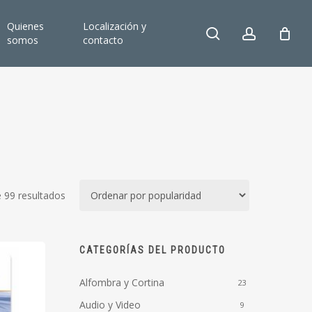
Quienes
Localización y
search
account
somos
contacto
Ordenado
 99 resultados
por
popularidad
CATEGORÍAS DEL PRODUCTO
Alfombra y Cortina
23
Audio y Video
9