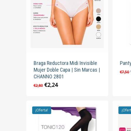
Braga Reductora Midi Invisible
Pant
Mujer Doble Capa | Sin Marcas |
€
7,50
CHANNO 2801
El
El
€
2,24
Este
€
2,80
precio
precio
producto
original
actual
tiene
era:
es:
múltiples
€2,80.
€2,24.
¡Oferta!
¡Ofer
variantes.
Las
opciones