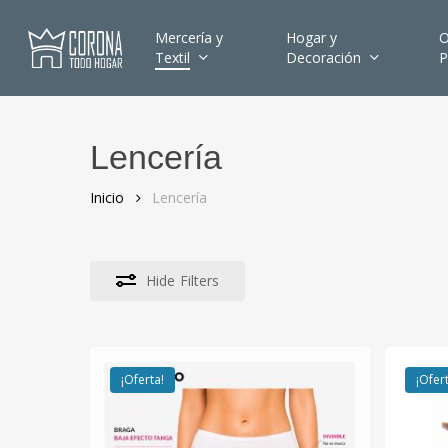
Skip
to
Mercería y
Hogar y
O
Textil
Decoración
P
main
content
Lencería
Hit enter to search or ESC to close
Inicio
Lencería
Hide
Filters
¡Oferta!
¡Ofer