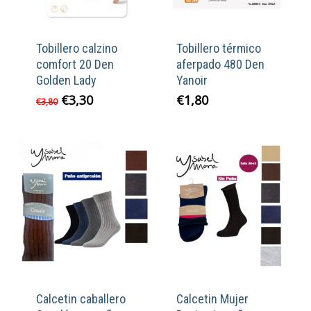
Tobillero calzino
Tobillero térmico
comfort 20 Den
aferpado 480 Den
Golden Lady
Yanoir
El
El
€
3,30
€
1,80
€
3,80
precio
precio
original
actual
era:
es:
€3,80.
€3,30.
Calcetin caballero
Calcetin Mujer