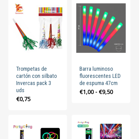
Trompetas de
Barra luminoso
cartón con silbato
fluorescentes LED
Invercas pack 3
de espuma 47cm
uds
Rango
€
1,00
-
€
9,50
de
€
0,75
precios:
desde
€1,00
hasta
€9,50