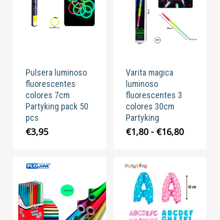
Pulsera luminoso
Varita magica
fluorescentes
luminoso
colores 7cm
fluorescentes 3
Partyking pack 50
colores 30cm
pcs
Partyking
Rango
€
3,95
€
1,80
-
€
16,80
de
precios:
desde
€1,80
hasta
€16,80