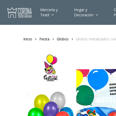
Skip
to
Mercería y
Hogar y
O
Textil
Decoración
P
main
content
Inicio
Fiesta
Globos
Globos metalizados colo
Hit enter to search or ESC to close