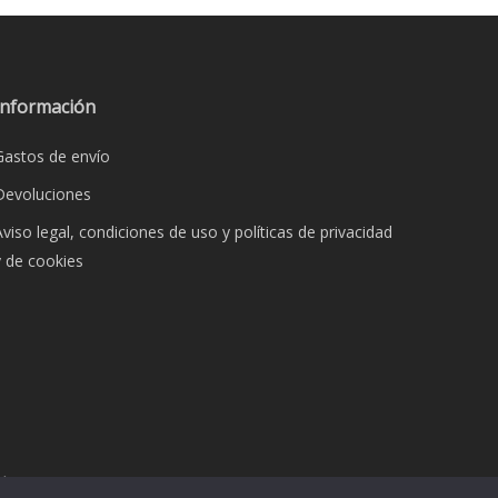
variantes.
Las
opciones
se
Información
pueden
Gastos de envío
elegir
en
Devoluciones
la
Aviso legal, condiciones de uso y políticas de privacidad
página
y de cookies
de
producto
dos.