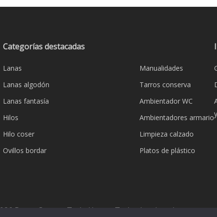
Las
opciones
se
Categorías destacadas
pueden
elegir
Lanas
Manualidades
en
la
Lanas algodón
Tarros conserva
página
Lanas fantasía
Ambientador WC
de
Hilos
Ambientadores armario
producto
Hilo coser
Limpieza calzado
Ovillos bordar
Platos de plástico
026 Bazar Corona Todo Hogar. Todos los derechos reserva