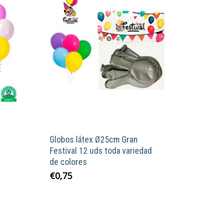
Globos látex Ø25cm Gran
Festival 12 uds toda variedad
de colores
Este
€
0,75
producto
tiene
múltiples