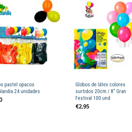
os pastel opacos
Globos de látex colores
landia 24 unidades
surtidos 20cm / 8″ Gran
Festival 100 und
Este
0
€
2,95
producto
tiene
múltiples
variantes.