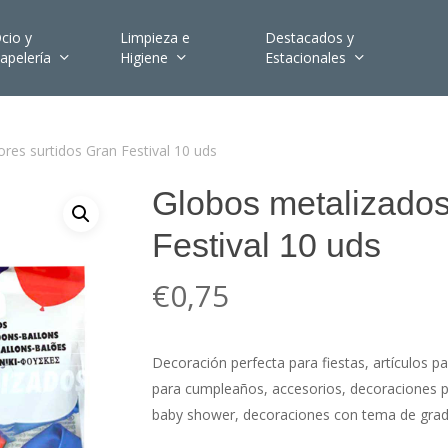
cio y
Limpieza e
Destacados y
apelería
Higiene
Estacionales
res surtidos Gran Festival 10 uds
Globos metalizados
Festival 10 uds
€
0,75
Decoración perfecta para fiestas, artículos p
para cumpleaños, accesorios, decoraciones p
baby shower, decoraciones con tema de gradu