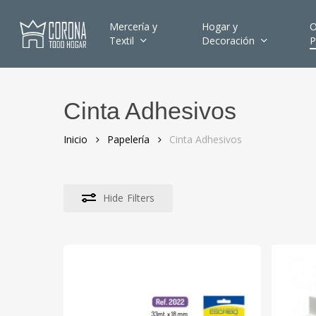
Skip
to
Mercería y
Hogar y
O
Textil
Decoración
P
main
content
Cinta Adhesivos
Hit enter to search or ESC to close
Inicio
Papelería
Cinta Adhesivos
Hide
Filters