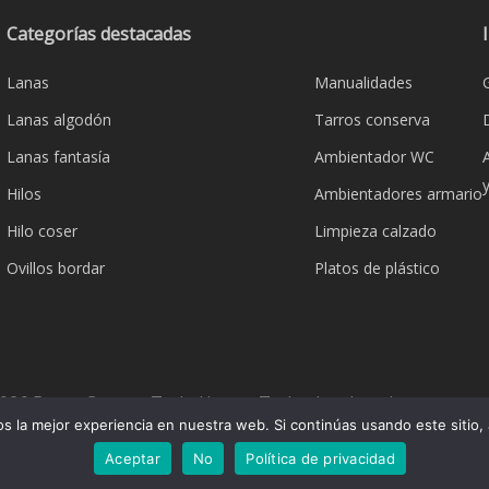
Categorías destacadas
Lanas
Manualidades
Lanas algodón
Tarros conserva
Lanas fantasía
Ambientador WC
Hilos
Ambientadores armario
Hilo coser
Limpieza calzado
Ovillos bordar
Platos de plástico
026 Bazar Corona Todo Hogar. Todos los derechos reserva
 la mejor experiencia en nuestra web. Si continúas usando este sitio,
Aceptar
No
Política de privacidad