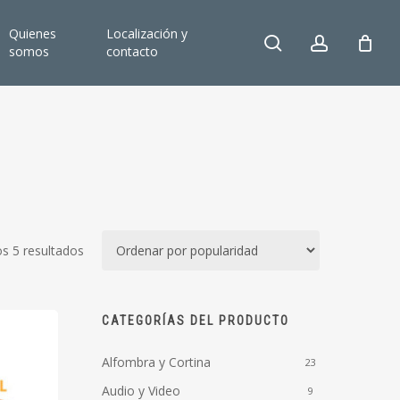
Quienes
Localización y
search
account
somos
contacto
Ordenado
s 5 resultados
por
popularidad
CATEGORÍAS DEL PRODUCTO
Alfombra y Cortina
23
Audio y Video
9