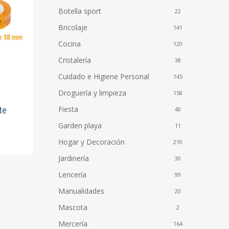
Botella sport
22
Bricolaje
141
Cocina
120
Cristalería
38
Cuidado e Higiene Personal
145
Droguería y limpieza
158
Fiesta
te
40
Garden playa
11
Hogar y Decoración
210
Jardinería
30
Lencería
99
Manualidades
20
Mascota
2
Mercería
164