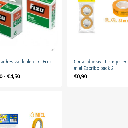
 adhesiva doble cara Fixo
Cinta adhesiva transparen
miel Escribo pack 2
Rango
Este
0
-
€
4,50
€
0,90
de
producto
precios:
tiene
desde
múltiples
€3,30
variantes.
hasta
Las
€4,50
opciones
se