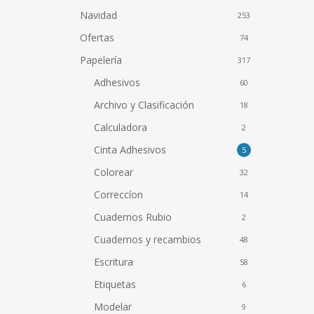
Navidad
253
Ofertas
74
Papelería
317
Adhesivos
60
Archivo y Clasificación
18
Calculadora
2
Cinta Adhesivos
5
Colorear
32
Correccíon
14
Cuadernos Rubio
2
Cuadernos y recambios
48
Escritura
58
Etiquetas
6
Modelar
9