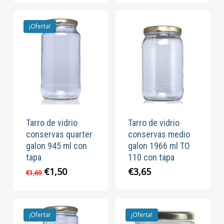
original
actual
original
actual
era:
es:
era:
es:
€11,40.
€9,95.
€6,60.
€4,95.
¡Oferta!
Tarro de vidrio
Tarro de vidrio
conservas quarter
conservas medio
galon 945 ml con
galon 1966 ml TO
tapa
110 con tapa
El
El
€
1,50
€
3,65
€
1,69
precio
precio
original
actual
era:
es:
€1,69.
€1,50.
¡Oferta!
¡Oferta!