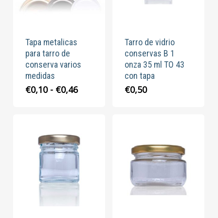
Tapa metalicas
Tarro de vidrio
para tarro de
conservas B 1
conserva varios
onza 35 ml TO 43
medidas
con tapa
Rango
€
0,10
-
€
0,46
€
0,50
de
precios:
desde
€0,10
hasta
€0,46