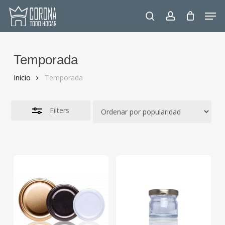
Skip
Men
to
Close
search
account
main
Filters
content
Temporada
Inicio
Temporada
Filters