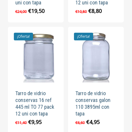
uni con tapa
12 uni con tapa
El
El
El
El
€
19,50
€
8,80
€
24,00
€
10,80
precio
precio
precio
precio
original
actual
original
actual
era:
es:
era:
es:
€24,00.
€19,50.
€10,80.
€8,80.
¡Oferta!
¡Oferta!
Tarro de vidrio
Tarro de vidrio
conservas 16 ref
conservas galon
445 ml TO 77 pack
110 3895ml con
12 uni con tapa
tapa
El
El
El
El
€
9,95
€
4,95
€
11,40
€
6,60
precio
precio
precio
precio