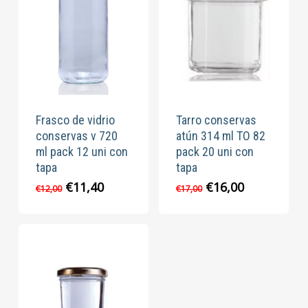
Frasco de vidrio
Tarro conservas
conservas v 720
atún 314 ml TO 82
ml pack 12 uni con
pack 20 uni con
tapa
tapa
El
El
El
El
€
11,40
€
16,00
€
12,00
€
17,00
precio
precio
precio
precio
original
actual
original
actual
era:
es:
era:
es:
€12,00.
€11,40.
€17,00.
€16,00.