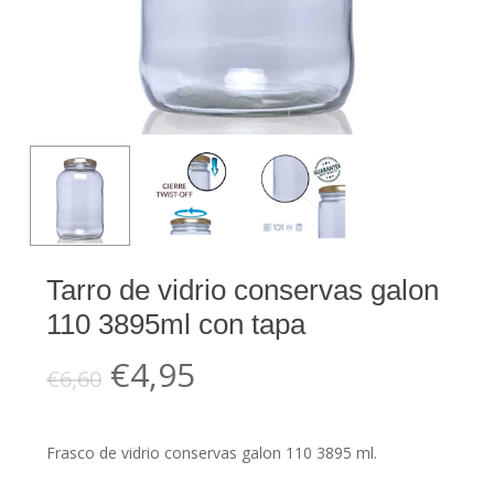
Tarro de vidrio conservas galon
110 3895ml con tapa
El
El
€
4,95
€
6,60
precio
precio
original
actual
Frasco de vidrio conservas galon 110 3895 ml.
era:
es: