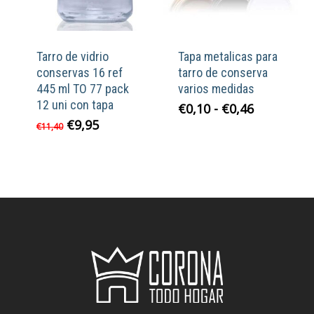
Tarro de vidrio
Tapa metalicas para
conservas 16 ref
tarro de conserva
445 ml TO 77 pack
varios medidas
12 uni con tapa
Rango
€
0,10
-
€
0,46
de
El
El
€
9,95
€
11,40
precios:
precio
precio
desde
original
actual
€0,10
era:
es:
hasta
€11,40.
€9,95.
€0,46