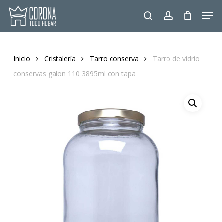
Skip
Men
to
search
account
main
content
Inicio
Cristalería
Tarro conserva
Tarro de vidrio
conservas galon 110 3895ml con tapa