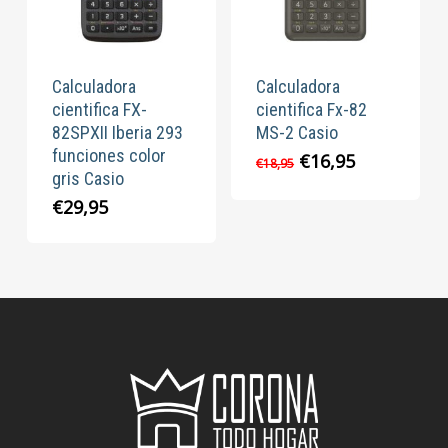
Calculadora
Calculadora
cientifica FX-
cientifica Fx-82
82SPXII Iberia 293
MS-2 Casio
funciones color
El
El
€
16,95
€
18,95
gris Casio
precio
precio
original
actual
€
29,95
era:
es:
€18,95.
€16,95.