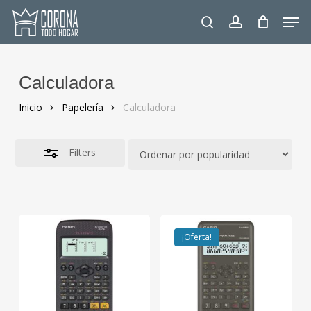
Skip
Men
to
Close
search
account
main
Filters
content
Calculadora
Inicio
Papelería
Calculadora
Filters
¡Oferta!