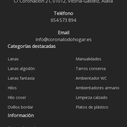
C/ Coronación 21, 01012, Vitoria-Gasteiz, Álava
Teléfono
654 573 894
Email
info@coronatodohogar.es
Categorías destacadas
Lanas
Manualidades
Lanas algodón
Tarros conserva
Lanas fantasía
Ambientador WC
Hilos
Ambientadores armario
Hilo coser
Limpieza calzado
Ovillos bordar
Platos de plástico
Información