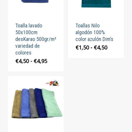
Toalla lavado
Toallas Nilo
50x100cm
algodón 100%
desKarao 500gr/m²
color azulón Dim’s
variedad de
Rango
€
1,50
-
€
4,50
colores
de
precios:
Rango
€
4,50
-
€
4,95
desde
de
€1,50
precios:
hasta
desde
€4,50
€4,50
hasta
€4,95