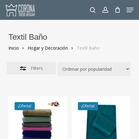
Skip
Men
to
Close
search
account
main
Filters
content
Textil Baño
Inicio
Hogar y Decoración
Textil Baño
Filters
¡Oferta!
¡Oferta!