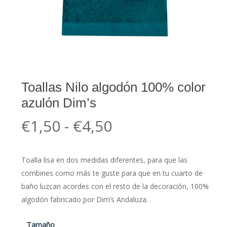
Toallas Nilo algodón 100% color
azulón Dim’s
Rango
€
1,50
-
€
4,50
de
precios:
Toalla lisa en dos medidas diferentes, para que las
desde
combines como más te guste para que en tu cuarto de
€1,50
baño luzcan acordes con el resto de la decoración, 100%
hasta
algodón fabricado por Dim’s Andaluza.
€4,50
Tamaño