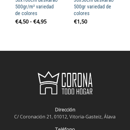
500gr/m² variedad
500gr variedad de
de colores
colores
Rango
€
4,50
-
€
4,95
€
1,50
de
precios:
desde
€4,50
hasta
€4,95
Dirección
C/ Coronación 21, 01012, Vitoria-Gasteiz, Álava
Teléfono