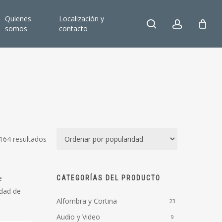
Quienes
Localización y
search
account
somos
contacto
Ordenado
164 resultados
por
popularidad
e
CATEGORÍAS DEL PRODUCTO
edad de
Alfombra y Cortina
23
Audio y Video
9