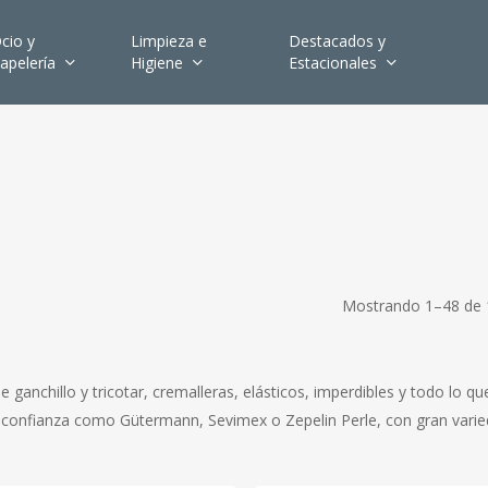
cio y
Limpieza e
Destacados y
apelería
Higiene
Estacionales
Mostrando 1–48 de 
 ganchillo y tricotar, cremalleras, elásticos, imperdibles y todo lo qu
e confianza como Gütermann, Sevimex o Zepelin Perle, con gran vari