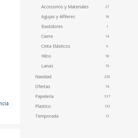
s.
Accesorios y Materiales
27
Agujas y Alfileres
18
es
Bastidores
1
Cierre
14
Cinta Elásticos
9
Hilos
18
Lanas
76
Navidad
253
to
Ofertas
74
Papelería
317
ncia
Plastico
133
Temporada
13
to
es