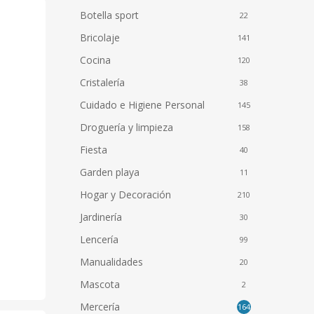
Botella sport
22
Bricolaje
141
Cocina
120
Cristalería
38
Cuidado e Higiene Personal
145
Droguería y limpieza
158
Fiesta
40
Garden playa
11
Hogar y Decoración
210
Jardinería
30
Lencería
99
Manualidades
20
to
Mascota
2
Mercería
164
es