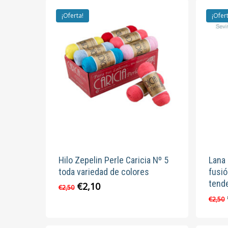
¡Oferta!
¡Ofer
Hilo Zepelin Perle Caricia Nº 5
Lana 
toda variedad de colores
fusió
tend
El
El
€
2,10
Este
€
2,50
precio
precio
producto
€
2,50
original
actual
tiene
era:
es:
múltiples