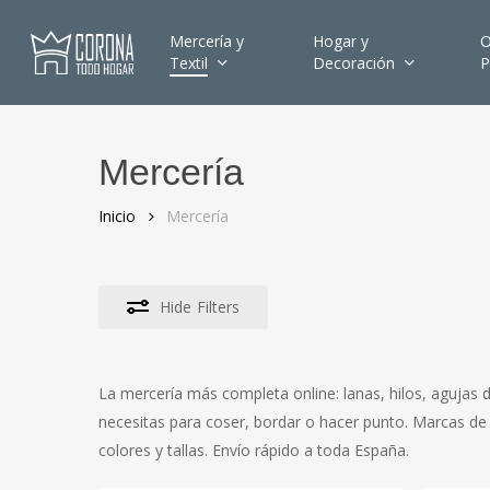
Skip
to
Mercería y
Hogar y
O
Textil
Decoración
P
main
content
Mercería
Hit enter to search or ESC to close
Inicio
Mercería
Hide
Filters
La mercería más completa online: lanas, hilos, agujas de
necesitas para coser, bordar o hacer punto. Marcas d
colores y tallas. Envío rápido a toda España.