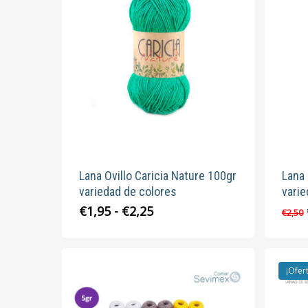
Las
opciones
se
pueden
elegir
en
la
página
de
producto
Lana Ovillo Caricia Nature 100gr
Lana 
variedad de colores
varie
Rango
Este
€
1,95
-
€
2,25
€
2,50
de
producto
precios:
tiene
desde
múltiples
€1,95
¡Ofer
variantes.
hasta
Las
€2,25