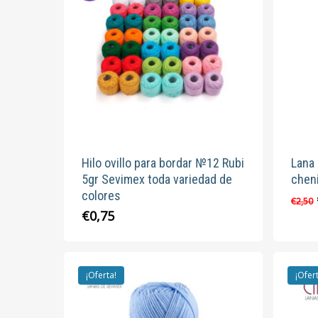
opciones
se
pueden
elegir
en
la
página
de
producto
Hilo ovillo para bordar №12 Rubi
Lana 
5gr Sevimex toda variedad de
cheni
colores
€
2,50
Este
€
0,75
producto
tiene
múltiples
¡Oferta!
¡Ofer
variantes.
Las