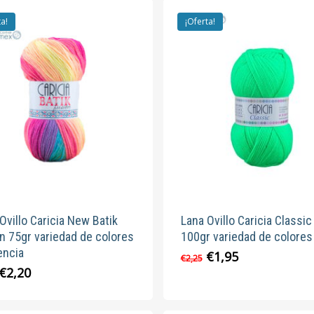
ta!
¡Oferta!
Ovillo Caricia New Batik
Lana Ovillo Caricia Classic
n 75gr variedad de colores
100gr variedad de colores
encia
El
El
€
1,95
Este
€
2,25
precio
precio
El
El
€
2,20
Este
produc
original
actual
precio
precio
producto
tiene
era:
es:
original
actual
tiene
múltipl