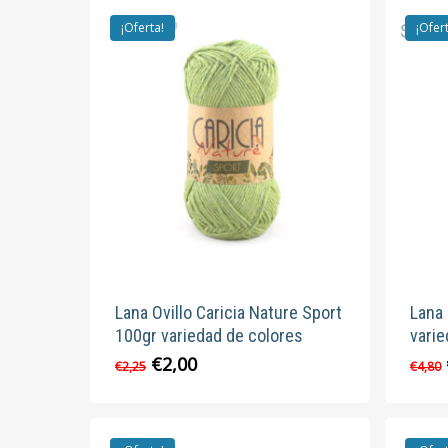
€2,50.
€2,10.
variantes.
¡Oferta!
¡Ofer
Las
opciones
se
pueden
elegir
en
la
página
de
producto
Lana Ovillo Caricia Nature Sport
Lana 
100gr variedad de colores
varie
El
El
€
2,00
Este
€
2,25
€
4,80
precio
precio
producto
original
actual
tiene
era:
es:
múltiples