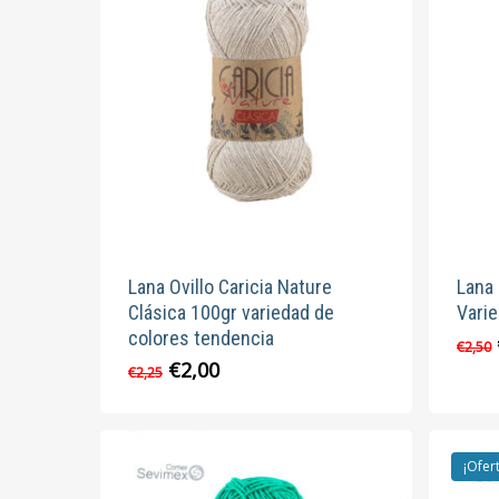
opciones
se
pueden
elegir
en
la
página
de
producto
Lana Ovillo Caricia Nature
Lana
Clásica 100gr variedad de
Vari
colores tendencia
€
2,50
El
El
€
2,00
Este
€
2,25
precio
precio
producto
original
actual
tiene
era:
es:
múltiples
€2,25.
€2,00.
¡Ofer
variantes.