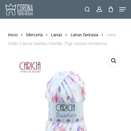
Skip
Men
to
search
account
main
content
Inicio
Mercería
Lanas
Lanas fantasia
Lana
Ovillo Caricia Sueños chenille 75gr colores tendencia