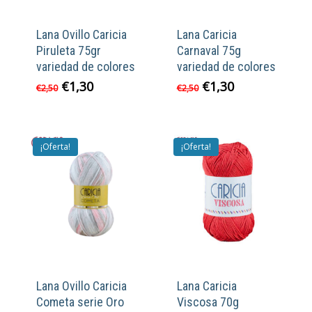
Lana Ovillo Caricia
Lana Caricia
Piruleta 75gr
Carnaval 75g
variedad de colores
variedad de colores
El
El
El
El
€
1,30
€
1,30
€
2,50
€
2,50
precio
precio
precio
precio
original
actual
original
actual
era:
es:
era:
es:
€2,50.
€1,30.
€2,50.
€1,30.
¡Oferta!
¡Oferta!
Lana Ovillo Caricia
Lana Caricia
Cometa serie Oro
Viscosa 70g