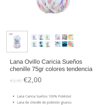
Lana Ovillo Caricia Sueños
chenille 75gr colores tendencia
El
El
€
2,00
€
2,50
precio
precio
original
actual
Lana Caricia Sueños 100% Poliéster.
era:
es:
Lana de chenille de poliéster grueso.