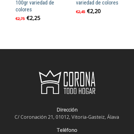
100gr variedad de
variedad de colores
colores
El
El
€
2,20
€
2,45
precio
precio
El
El
€
2,25
€
2,75
original
actual
precio
precio
era:
es:
original
actual
€2,45.
€2,20.
era:
es:
€2,75.
€2,25.
Dirección
C/ Coronación 21, 01012, Vitoria-Gasteiz, Álava
Teléfono