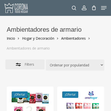
Skip
Men
to
Close
search
account
main
Filters
content
Ambientadores de armario
Inicio
Hogar y Decoración
Ambientadores
Ambientadores de armario
Filters
¡Oferta!
¡Oferta!