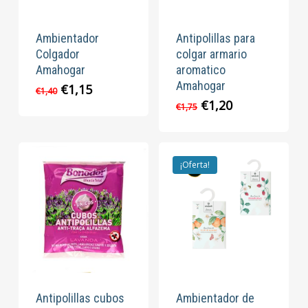
Ambientador
Antipolillas para
Colgador
colgar armario
Amahogar
aromatico
Amahogar
El
El
€
1,15
€
1,40
precio
precio
El
El
€
1,20
€
1,75
original
actual
precio
precio
era:
es:
original
actual
€1,40.
€1,15.
era:
es:
€1,75.
€1,20.
¡Oferta!
Antipolillas cubos
Ambientador de