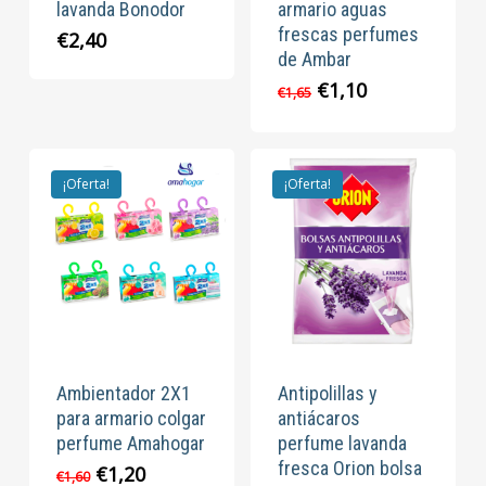
lavanda Bonodor
armario aguas
frescas perfumes
€
2,40
de Ambar
El
El
€
1,10
€
1,65
precio
precio
original
actual
era:
es:
€1,65.
€1,10.
¡Oferta!
¡Oferta!
Ambientador 2X1
Antipolillas y
para armario colgar
antiácaros
perfume Amahogar
perfume lavanda
fresca Orion bolsa
El
El
€
1,20
€
1,60