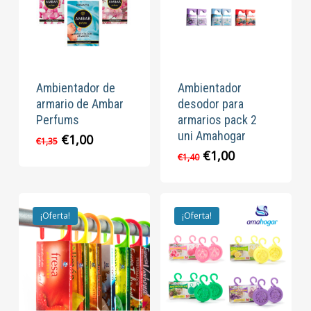
Ambientador de
Ambientador
armario de Ambar
desodor para
Perfums
armarios pack 2
uni Amahogar
El
El
€
1,00
€
1,35
precio
precio
El
El
€
1,00
€
1,40
original
actual
precio
precio
era:
es:
original
actual
€1,35.
€1,00.
era:
es:
€1,40.
€1,00.
¡Oferta!
¡Oferta!