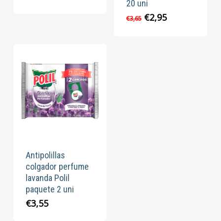
20 uni
precio
precio
original
actual
El
El
€
2,95
€
3,65
era:
es:
precio
precio
€1,60.
€1,20.
original
actual
era:
es:
€3,65.
€2,95.
Antipolillas
colgador perfume
lavanda Polil
paquete 2 uni
€
3,55