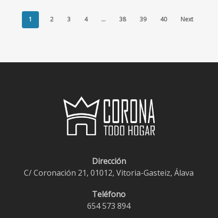
€1,35.
€1,00.
€2,50.
€1,95.
1
2
3
4
…
38
39
40
Next
Dirección
C/ Coronación 21, 01012, Vitoria-Gasteiz, Álava
Teléfono
654 573 894