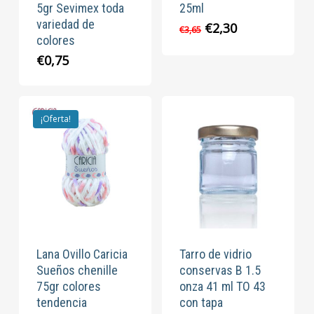
5gr Sevimex toda
25ml
variedad de
El
El
€
2,30
€
3,65
colores
precio
precio
original
actual
€
0,75
era:
es:
€3,65.
€2,30.
¡Oferta!
Lana Ovillo Caricia
Tarro de vidrio
Sueños chenille
conservas B 1.5
75gr colores
onza 41 ml TO 43
tendencia
con tapa