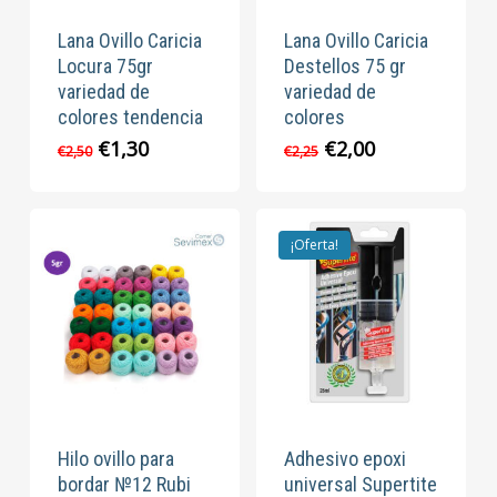
Lana Ovillo Caricia
Lana Ovillo Caricia
Locura 75gr
Destellos 75 gr
variedad de
variedad de
colores tendencia
colores
El
El
El
El
€
1,30
€
2,00
€
2,50
€
2,25
precio
precio
precio
precio
original
actual
original
actual
era:
es:
era:
es:
€2,50.
€1,30.
€2,25.
€2,00.
¡Oferta!
Hilo ovillo para
Adhesivo epoxi
bordar №12 Rubi
universal Supertite