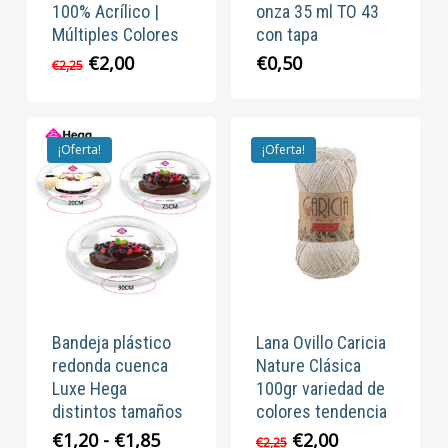
100% Acrílico |
onza 35 ml TO 43
Múltiples Colores
con tapa
El
El
€
2,00
€
0,50
€
2,25
precio
precio
original
actual
era:
es:
€2,25.
€2,00.
¡Oferta!
¡Oferta!
Bandeja plástico
Lana Ovillo Caricia
redonda cuenca
Nature Clásica
Luxe Hega
100gr variedad de
distintos tamaños
colores tendencia
Rango
El
El
€
1,20
-
€
1,85
€
2,00
€
2,25