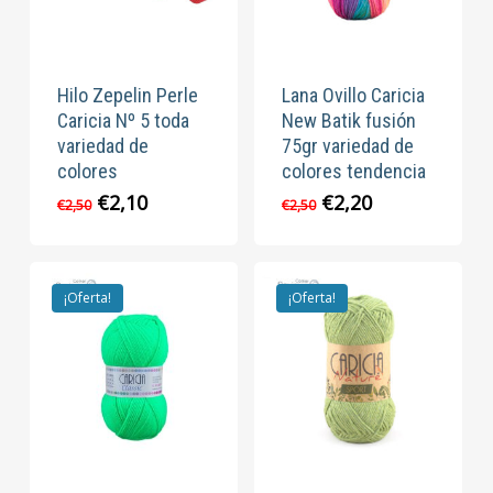
Hilo Zepelin Perle
Lana Ovillo Caricia
Caricia Nº 5 toda
New Batik fusión
variedad de
75gr variedad de
colores
colores tendencia
El
El
El
El
€
2,10
€
2,20
€
2,50
€
2,50
precio
precio
precio
precio
original
actual
original
actual
era:
es:
era:
es:
€2,50.
€2,10.
€2,50.
€2,20.
¡Oferta!
¡Oferta!