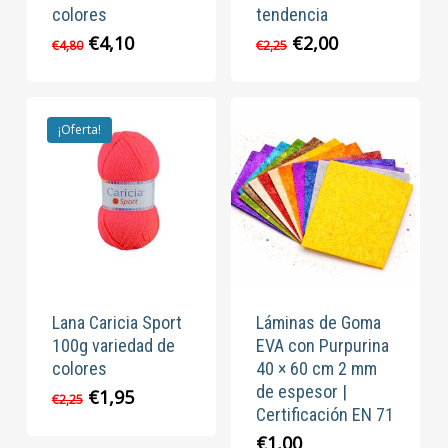
colores
tendencia
El
El
El
El
€
4,10
€
2,00
€
4,80
€
2,25
precio
precio
precio
precio
original
actual
original
actual
era:
es:
era:
es:
€4,80.
€4,10.
€2,25.
€2,00.
¡Oferta!
Lana Caricia Sport
Láminas de Goma
100g variedad de
EVA con Purpurina
colores
40 × 60 cm 2 mm
de espesor |
El
El
€
1,95
€
2,25
Certificación EN 71
precio
precio
original
actual
€
1,00