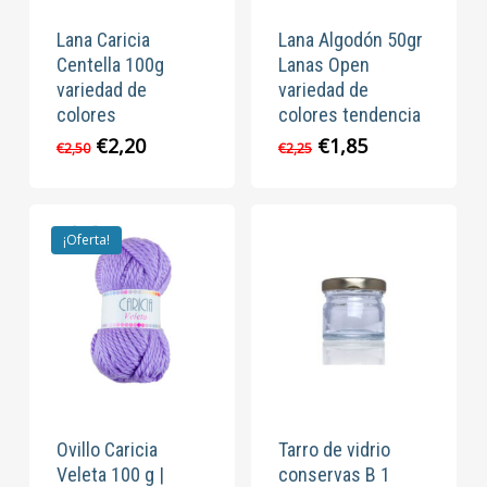
Lana Caricia
Lana Algodón 50gr
Centella 100g
Lanas Open
variedad de
variedad de
colores
colores tendencia
El
El
El
El
€
2,20
€
1,85
€
2,50
€
2,25
precio
precio
precio
precio
original
actual
original
actual
era:
es:
era:
es:
€2,50.
€2,20.
€2,25.
€1,85.
¡Oferta!
Ovillo Caricia
Tarro de vidrio
Veleta 100 g |
conservas B 1