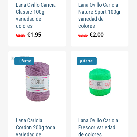
Lana Ovillo Caricia
Lana Ovillo Caricia
Classic 100gr
Nature Sport 100gr
variedad de
variedad de
colores
colores
El
El
El
El
€
1,95
€
2,00
€
2,25
€
2,25
precio
precio
precio
precio
original
actual
original
actual
era:
es:
era:
es:
€2,25.
€1,95.
€2,25.
€2,00.
¡Oferta!
¡Oferta!
Lana Caricia
Lana Ovillo Caricia
Cordon 200g toda
Frescor variedad
variedad de
de colores