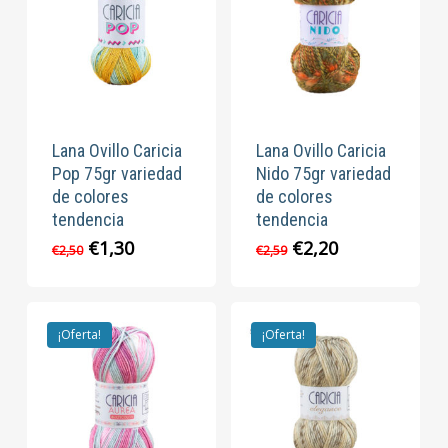
Lana Ovillo Caricia
Lana Ovillo Caricia
Pop 75gr variedad
Nido 75gr variedad
de colores
de colores
tendencia
tendencia
El
El
El
El
€
1,30
€
2,20
€
2,50
€
2,59
precio
precio
precio
precio
original
actual
original
actual
era:
es:
era:
es:
€2,50.
€1,30.
€2,59.
€2,20.
¡Oferta!
¡Oferta!