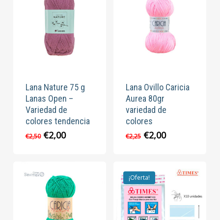
Lana Nature 75 g
Lana Ovillo Caricia
Lanas Open –
Aurea 80gr
Variedad de
variedad de
colores tendencia
colores
El
El
El
El
€
2,00
€
2,00
€
2,50
€
2,25
precio
precio
precio
precio
original
actual
original
actual
era:
es:
era:
es:
€2,50.
€2,00.
€2,25.
€2,00.
¡Oferta!