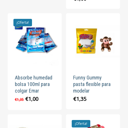
era:
es:
€2,25.
€1,95.
¡Oferta!
Absorbe humedad
Funny Gummy
bolsa 100ml para
pasta flexible para
colgar Emar
modelar
El
El
€
1,00
€
1,35
€
1,35
precio
precio
original
actual
era:
es:
€1,35.
€1,00.
¡Oferta!