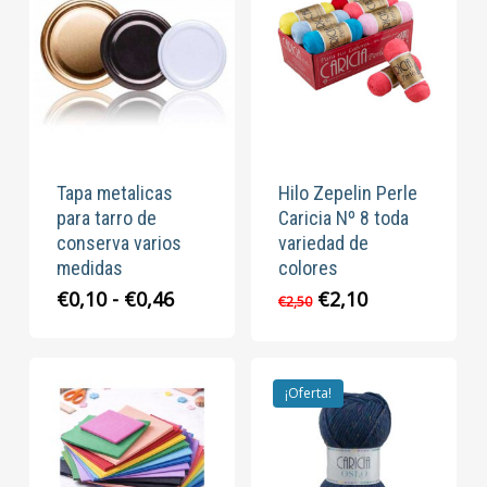
Tapa metalicas
Hilo Zepelin Perle
para tarro de
Caricia Nº 8 toda
conserva varios
variedad de
medidas
colores
Rango
El
El
€
0,10
-
€
0,46
€
2,10
€
2,50
de
precio
precio
precios:
original
actual
desde
era:
es:
€0,10
€2,50.
€2,10.
¡Oferta!
hasta
€0,46