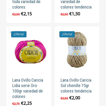
toda variedad de
variedad de
colores
colores tendencia
El
El
El
El
€
2,15
€
1,30
€
2,50
€
2,50
precio
precio
precio
precio
original
actual
original
actual
era:
es:
era:
es:
€2,50.
€2,15.
€2,50.
€1,30.
¡Oferta!
¡Oferta!
Lana Ovillo Caricia
Lana Ovillo Caricia
Lidia serie Oro
Sol chenille 75gr
100gr variedad de
colores tendencia
colores
El
El
€
2,00
€
2,50
precio
precio
El
El
€
2,25
€
2,75