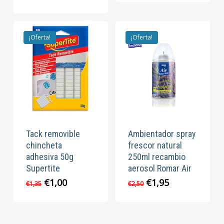
original
actual
precio
precio
era:
es:
original
actual
€2,50.
€2,00.
era:
es:
€2,75.
€2,25.
¡Oferta!
¡Oferta!
Tack removible
Ambientador spray
chincheta
frescor natural
adhesiva 50g
250ml recambio
Supertite
aerosol Romar Air
El
El
El
El
€
1,00
€
1,95
€
1,35
€
2,50
precio
precio
precio
precio
original
actual
original
actual
era:
es:
era:
es: