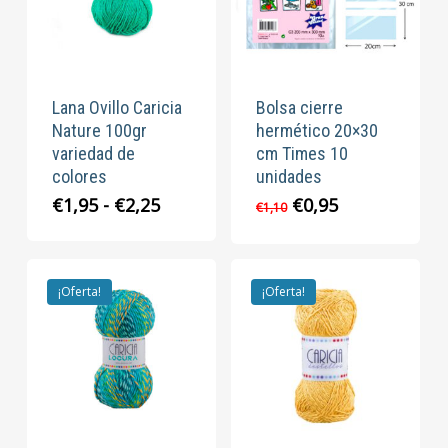
Lana Ovillo Caricia
Bolsa cierre
Nature 100gr
hermético 20×30
variedad de
cm Times 10
colores
unidades
Rango
El
El
€
1,95
-
€
2,25
€
0,95
€
1,10
de
precio
precio
precios:
original
actual
desde
era:
es:
€1,95
€1,10.
€0,95.
¡Oferta!
¡Oferta!
hasta
€2,25