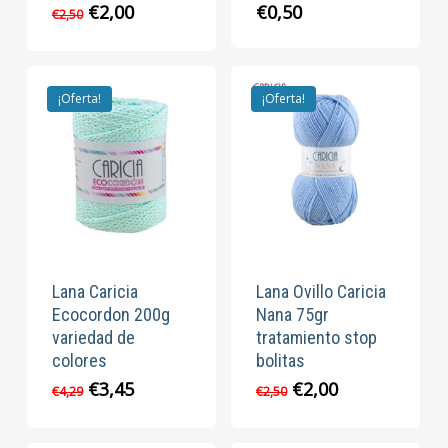
El
El
€
2,00
€
0,50
€
2,50
precio
precio
original
actual
era:
es:
€2,50.
€2,00.
¡Oferta!
¡Oferta!
Lana Caricia
Lana Ovillo Caricia
Ecocordon 200g
Nana 75gr
variedad de
tratamiento stop
colores
bolitas
El
El
El
El
€
3,45
€
2,00
€
4,29
€
2,50
precio
precio
precio
precio
original
actual
original
actual