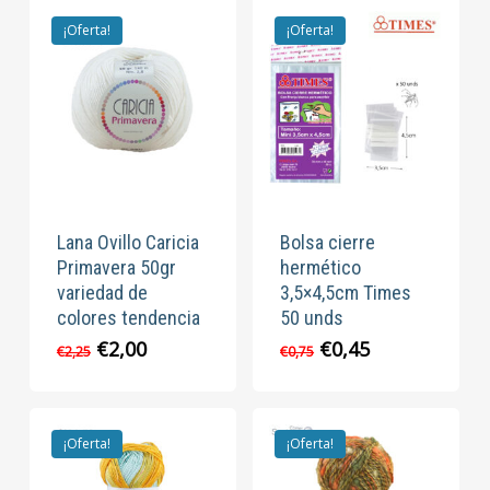
era:
es:
era:
es:
€4,29.
€3,45.
€2,50.
€2,00.
¡Oferta!
¡Oferta!
Lana Ovillo Caricia
Bolsa cierre
Primavera 50gr
hermético
variedad de
3,5×4,5cm Times
colores tendencia
50 unds
El
El
El
El
€
2,00
€
0,45
€
2,25
€
0,75
precio
precio
precio
precio
original
actual
original
actual
era:
es:
era:
es:
€2,25.
€2,00.
€0,75.
€0,45.
¡Oferta!
¡Oferta!