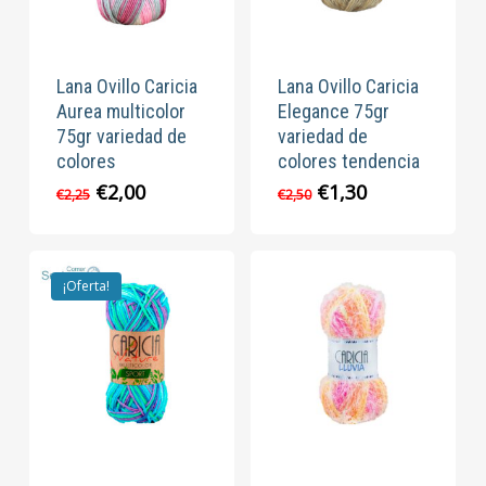
Lana Ovillo Caricia
Lana Ovillo Caricia
Aurea multicolor
Elegance 75gr
75gr variedad de
variedad de
colores
colores tendencia
El
El
El
El
€
2,00
€
1,30
€
2,25
€
2,50
precio
precio
precio
precio
original
actual
original
actual
era:
es:
era:
es:
€2,25.
€2,00.
€2,50.
€1,30.
¡Oferta!