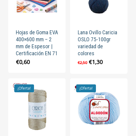
Hojas de Goma EVA
Lana Ovillo Caricia
400×600 mm – 2
OSLO 75-100gr
mm de Espesor |
variedad de
Certificación EN 71
colores
El
El
€
0,60
€
1,30
€
2,50
precio
precio
original
actual
era:
es:
€2,50.
€1,30.
¡Oferta!
¡Oferta!