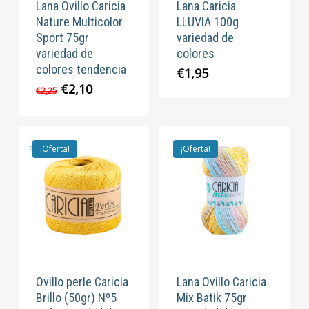
Lana Ovillo Caricia
Lana Caricia
Nature Multicolor
LLUVIA 100g
Sport 75gr
variedad de
variedad de
colores
colores tendencia
€
1,95
El
El
€
2,10
€
2,25
precio
precio
original
actual
era:
es:
€2,25.
€2,10.
¡Oferta!
¡Oferta!
Ovillo perle Caricia
Lana Ovillo Caricia
Brillo (50gr) Nº5
Mix Batik 75gr