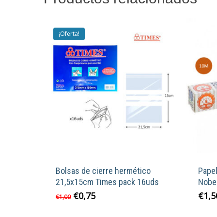
¡Oferta!
Bolsas de cierre hermético
Pape
21,5x15cm Times pack 16uds
Nobe
El
El
€
0,75
€
1,5
€
1,00
precio
precio
original
actual