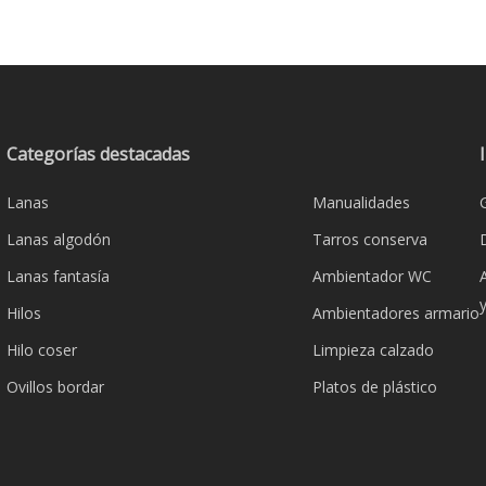
era:
es:
€0,90.
€0,65.
Categorías destacadas
Lanas
Manualidades
Lanas algodón
Tarros conserva
Lanas fantasía
Ambientador WC
Hilos
Ambientadores armario
Hilo coser
Limpieza calzado
Ovillos bordar
Platos de plástico