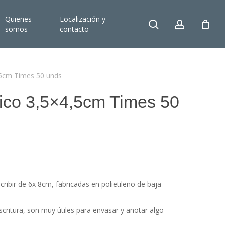
Quienes
Localización y
search
account
somos
contacto
,5cm Times 50 unds
tico 3,5×4,5cm Times 50
ribir de 6x 8cm, fabricadas en polietileno de baja
scritura, son muy útiles para envasar y anotar algo