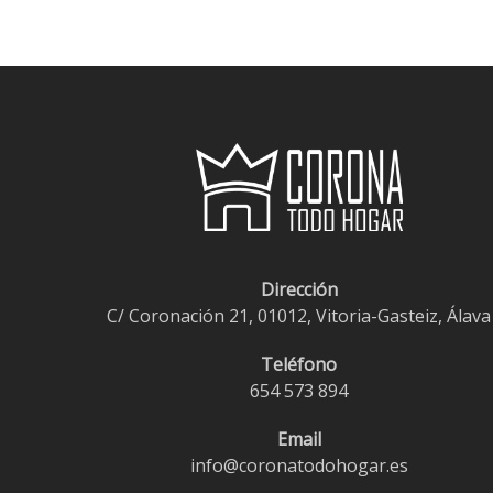
era:
es:
€1,00.
€0,75.
Dirección
C/ Coronación 21, 01012, Vitoria-Gasteiz, Álava
Teléfono
654 573 894
Email
info@coronatodohogar.es