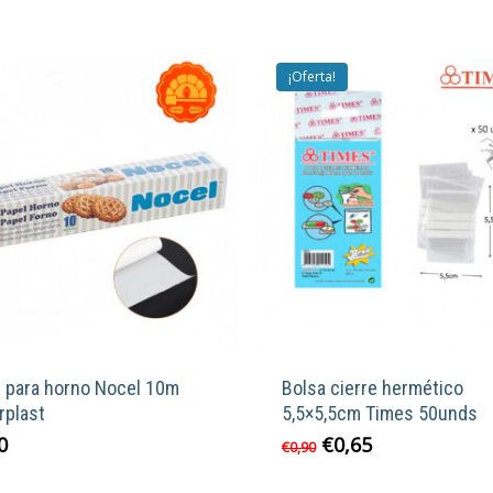
¡Oferta!
l para horno Nocel 10m
Bolsa cierre hermético
rplast
5,5×5,5cm Times 50unds
El
El
0
€
0,65
€
0,90
precio
precio
original
actual