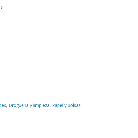
os
des
,
Droguería y limpieza
,
Papel y bolsas