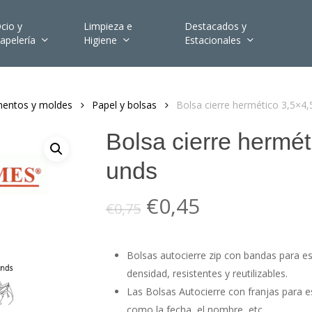
cio y
Limpieza e
Destacados y
apelería
Higiene
Estacionales
mentos y moldes
Papel y bolsas
Bolsa cierre hermético 3,5×4
Bolsa cierre hermé
unds
El
El
€
0,45
€
0,75
precio
precio
original
actual
Bolsas autocierre zip con bandas para esc
era:
es:
densidad, resistentes y reutilizables.
€0,75.
€0,45.
Las Bolsas Autocierre con franjas para e
como la fecha, el nombre, etc…