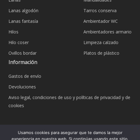
Lanas algodón
Tarros conserva
Lanas fantasía
Ambientador WC
Hilos
Ambientadores armario
Hilo coser
Limpieza calzado
Ovillos bordar
Platos de plástico
Información
Gastos de envío
Devoluciones
Aviso legal, condiciones de uso y políticas de privacidad y de
cookies
© 2026 Bazar Corona Todo Hogar. Todos los
Usamos cookies para asegurar que te damos la mejor
derechos reservados.
experiencia en nuestra web. Si continúas usando este sitio,