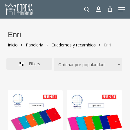
Skip
Men
to
Close
search
account
main
Filters
content
Enri
Inicio
Papelería
Cuadernos y recambios
Enri
Filters