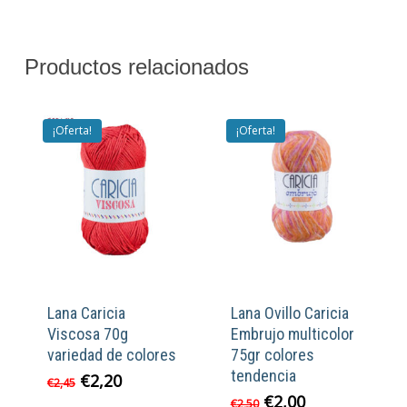
Productos relacionados
¡Oferta!
¡Oferta!
Lana Caricia
Lana Ovillo Caricia
Viscosa 70g
Embrujo multicolor
variedad de colores
75gr colores
tendencia
El
El
€
2,20
€
2,45
precio
precio
El
El
€
2,00
€
2,50