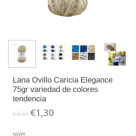
Lana Ovillo Caricia Elegance
75gr variedad de colores
tendencia
El
El
€
1,30
€
2,50
precio
precio
original
actual
NEW!!!