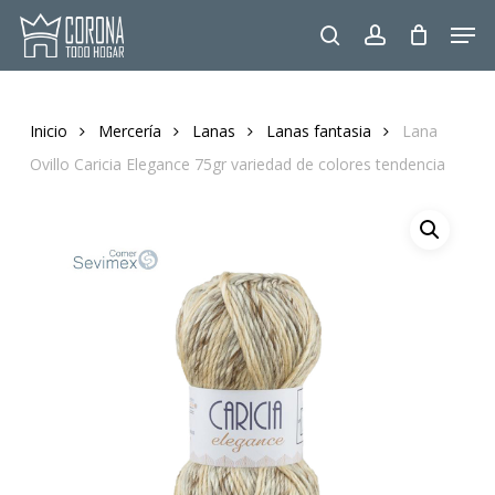
Skip
Men
to
search
account
main
content
Inicio
Mercería
Lanas
Lanas fantasia
Lana
Ovillo Caricia Elegance 75gr variedad de colores tendencia