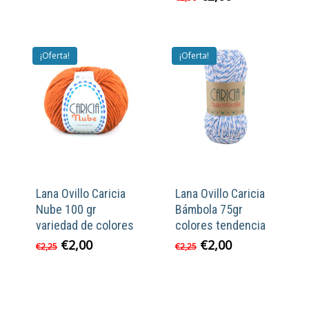
original
actual
precio
precio
era:
es:
original
actual
€2,45.
€2,20.
era:
es:
€2,50.
€2,00.
¡Oferta!
¡Oferta!
Lana Ovillo Caricia
Lana Ovillo Caricia
Nube 100 gr
Bámbola 75gr
variedad de colores
colores tendencia
El
El
El
El
€
2,00
€
2,00
€
2,25
€
2,25
precio
precio
precio
precio
original
actual
original
actual
era:
es:
era:
es:
€2,25.
€2,00.
€2,25.
€2,00.