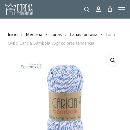
Skip
Men
to
search
account
main
content
Inicio
Mercería
Lanas
Lanas fantasia
Lana
Ovillo Caricia Bámbola 75gr colores tendencia