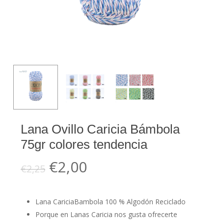
Lana Ovillo Caricia Bámbola
75gr colores tendencia
El
El
€
2,00
€
2,25
precio
precio
original
actual
Lana CariciaBambola 100 % Algodón Reciclado
era:
es:
Porque en Lanas Caricia nos gusta ofrecerte