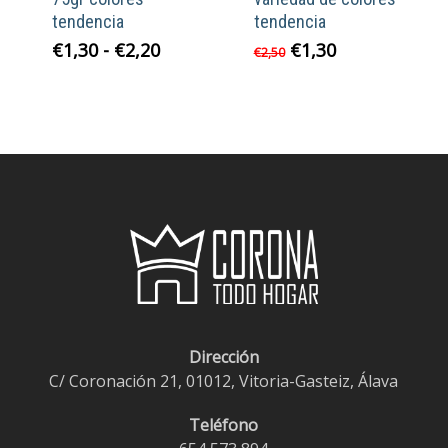
tendencia
tendencia
Rango
El
El
€
1,30
-
€
2,20
€
1,30
€
2,50
de
precio
precio
precios:
original
actual
desde
era:
es:
€1,30
€2,50.
€1,30.
hasta
€2,20
Dirección
C/ Coronación 21, 01012, Vitoria-Gasteiz, Álava
Teléfono