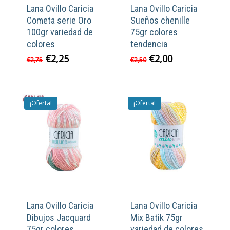
Lana Ovillo Caricia
Lana Ovillo Caricia
Cometa serie Oro
Sueños chenille
100gr variedad de
75gr colores
colores
tendencia
El
El
El
El
€
2,25
€
2,00
€
2,75
€
2,50
precio
precio
precio
precio
original
actual
original
actual
era:
es:
era:
es:
€2,75.
€2,25.
€2,50.
€2,00.
¡Oferta!
¡Oferta!
Lana Ovillo Caricia
Lana Ovillo Caricia
Dibujos Jacquard
Mix Batik 75gr
75gr colores
variedad de colores