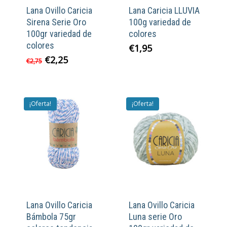
Lana Ovillo Caricia
Lana Caricia LLUVIA
Sirena Serie Oro
100g variedad de
100gr variedad de
colores
colores
€
1,95
El
El
€
2,25
€
2,75
precio
precio
original
actual
era:
es:
€2,75.
€2,25.
¡Oferta!
¡Oferta!
Lana Ovillo Caricia
Lana Ovillo Caricia
Bámbola 75gr
Luna serie Oro