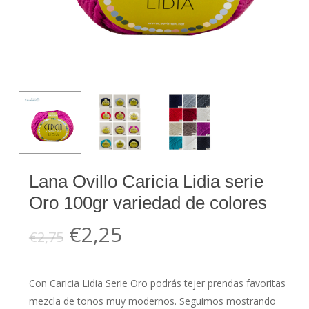
Lana Ovillo Caricia Lidia serie
Oro 100gr variedad de colores
El
El
€
2,25
€
2,75
precio
precio
original
actual
Con Caricia Lidia Serie Oro podrás tejer prendas favoritas
era:
es:
mezcla de tonos muy modernos. Seguimos mostrando