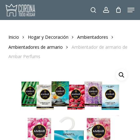
Skip
Men
to
search
account
main
content
Inicio
Hogar y Decoración
Ambientadores
Ambientadores de armario
Ambientador de armario de
Ambar Perfums