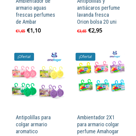
Ambientador de
Antipolillas y
armario aguas
antiácaros perfume
frescas perfumes
lavanda fresca
de Ambar
Orion bolsa 20 uni
El
El
El
El
€
1,10
€
2,95
€
1,65
€
3,65
precio
precio
precio
precio
original
actual
original
actual
era:
es:
era:
es:
€1,65.
€1,10.
€3,65.
€2,95.
¡Oferta!
¡Oferta!
Antipolillas para
Ambientador 2X1
colgar armario
para armario colgar
aromatico
perfume Amahogar