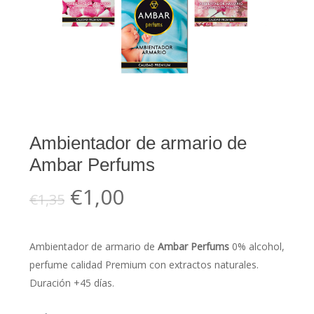
Ambientador de armario de
Ambar Perfums
El
El
€
1,00
€
1,35
precio
precio
original
actual
Ambientador de armario de
Ambar Perfums
0% alcohol,
era:
es:
perfume calidad Premium con extractos naturales.
€1,35.
€1,00.
Duración +45 días.