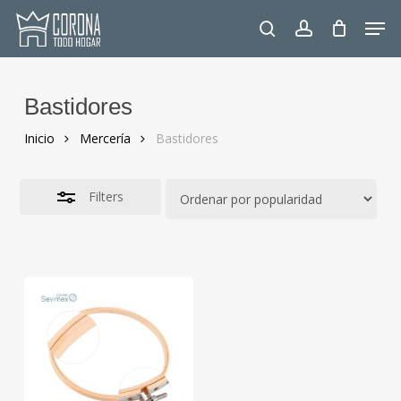
Skip
Men
to
Close
search
account
main
Filters
content
Bastidores
Inicio
Mercería
Bastidores
Filters