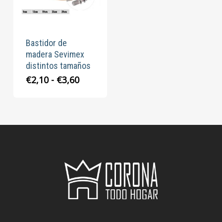
Bastidor de
madera Sevimex
distintos tamaños
Rango
€
2,10
-
€
3,60
de
precios:
desde
€2,10
hasta
€3,60