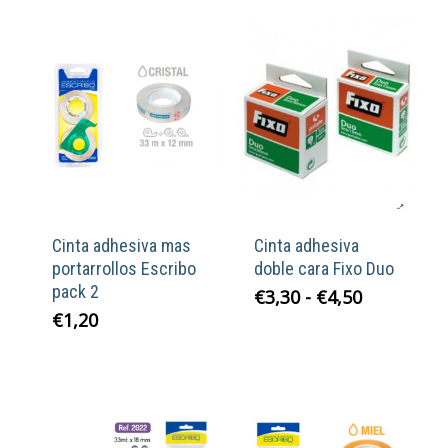
Cinta adhesiva mas
Cinta adhesiva
portarrollos Escribo
doble cara Fixo Duo
pack 2
Rango
€
3,30
-
€
4,50
de
€
1,20
precios:
desde
€3,30
hasta
€4,50