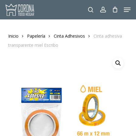
Skip
Men
to
search
account
main
content
Inicio
Papelería
Cinta Adhesivos
Cinta adhesiva
transparente miel Escribo