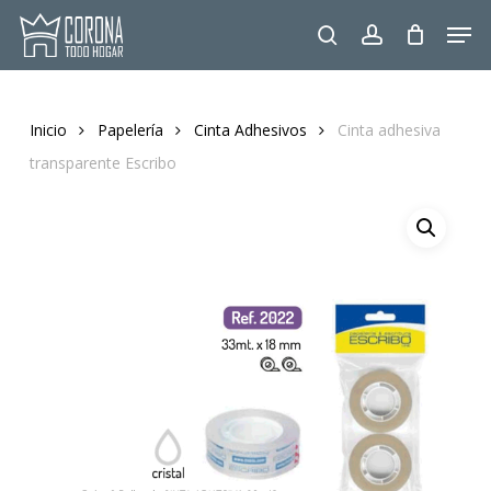
Skip
Men
to
search
account
main
content
Inicio
Papelería
Cinta Adhesivos
Cinta adhesiva
transparente Escribo