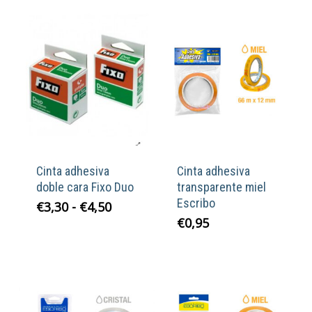
Cinta adhesiva
Cinta adhesiva
doble cara Fixo Duo
transparente miel
Escribo
Rango
€
3,30
-
€
4,50
de
€
0,95
precios:
desde
€3,30
hasta
€4,50