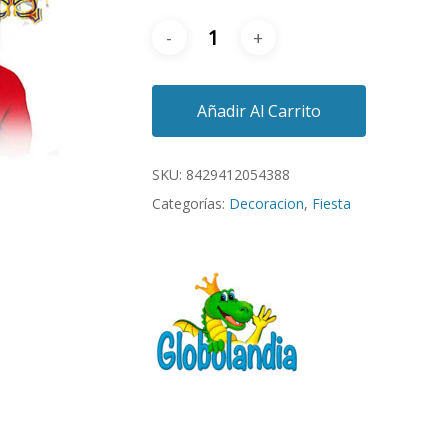
Añadir Al Carrito
SKU:
8429412054388
Categorías:
Decoracion
,
Fiesta