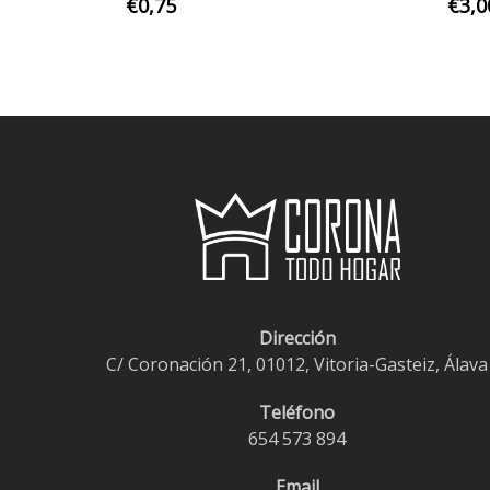
€
0,75
€
3,0
Dirección
C/ Coronación 21, 01012, Vitoria-Gasteiz, Álava
Teléfono
654 573 894
Email