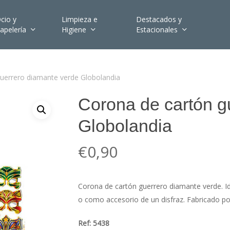
cio y
Limpieza e
Destacados y
apelería
Higiene
Estacionales
uerrero diamante verde Globolandia
Corona de cartón g
Globolandia
€
0,90
Corona de cartón guerrero diamante verde.
I
o como accesorio de un disfraz.
Fabricado po
Ref: 5438