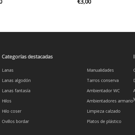
Este
0
€
3,00
product
tiene
múltiple
variante
Las
opcione
se
Categorías destacadas
pueden
Lanas
Manualidades
elegir
en
Lanas algodón
Tarros conserva
la
Lanas fantasía
Ambientador WC
página
Hilos
Ambientadores armario
de
product
Hilo coser
Limpieza calzado
Ovillos bordar
Platos de plástico