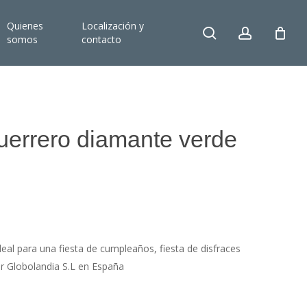
Quienes
Localización y
search
account
somos
contacto
uerrero diamante verde
deal para una fiesta de cumpleaños, fiesta de disfraces
r Globolandia S.L en España